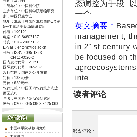
刊期：双月刊
态调控为手段 
主管单位：
中国科学院
主办单位：
中国科学院动物研究
一个
所，中国昆虫学会
地址：
北京市朝阳区北辰西路1号院
英文摘要：
Based
5号中国科学院动物研究所
邮编：
100101
management, the
电话：
010-64807137
传真：
010-64807137
in 21st century 
E-Mail：
entom@ioz.ac.cn
刊号：
ISSN
2095-1353
be focused on t
CN
11-6020/Q
国内发行代号：
2-151
agroecosystems 
国际发行代号：
BM-407
发行范围：国内外公开发布
inte
定价：
138
元/册
定价：
828
元/年
银行汇款：中国工商银行北京海淀
读者评论
西区支行
户名：中国科学院动物研究所
帐号：0200 0045 0908 8125 063
中国科学院动物研究所
我要评论：
中国知网