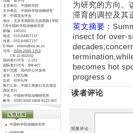
刊期：双月刊
为研究的方向。
主管单位：
中国科学院
主办单位：
中国科学院动物研究
滞育的调控及其
所，中国昆虫学会
地址：
北京市朝阳区北辰西路1号院
英文摘要：
Summe
5号中国科学院动物研究所
邮编：
100101
insect for over-
电话：
010-64807137
传真：
010-64807137
decades,concern
E-Mail：
entom@ioz.ac.cn
刊号：
ISSN
2095-1353
termination,whil
CN
11-6020/Q
国内发行代号：
2-151
becomes hot spo
国际发行代号：
BM-407
发行范围：国内外公开发布
progress o
定价：
138
元/册
定价：
828
元/年
银行汇款：中国工商银行北京海淀
西区支行
读者评论
户名：中国科学院动物研究所
帐号：0200 0045 0908 8125 063
中国科学院动物研究所
我要评论：
中国知网