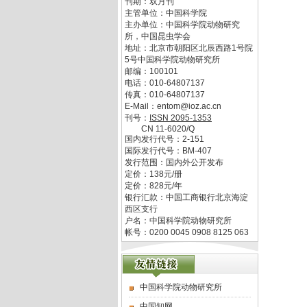
刊期：双月刊
主管单位：
中国科学院
主办单位：
中国科学院动物研究
所，中国昆虫学会
地址：
北京市朝阳区北辰西路1号院
5号中国科学院动物研究所
邮编：
100101
电话：
010-64807137
传真：
010-64807137
E-Mail：
entom@ioz.ac.cn
刊号：
ISSN
2095-1353
CN
11-6020/Q
国内发行代号：
2-151
国际发行代号：
BM-407
发行范围：国内外公开发布
定价：
138
元/册
定价：
828
元/年
银行汇款：中国工商银行北京海淀
西区支行
户名：中国科学院动物研究所
帐号：0200 0045 0908 8125 063
中国科学院动物研究所
中国知网