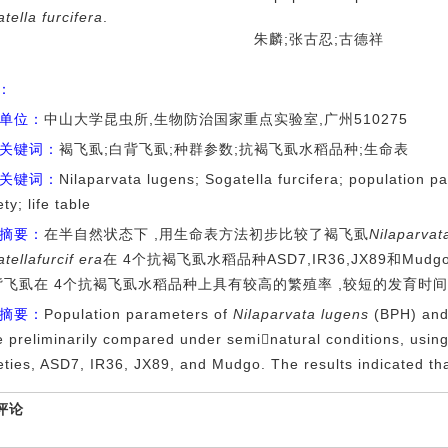
tella furcifera
.
朱麟;张古忍;古德祥
I：
单位：
中山大学昆虫所,生物防治国家重点实验室,广州510275
关键词：
褐飞虱;白背飞虱;种群参数;抗褐飞虱水稻品种;生命表
关键词：
Nilaparvata lugens; Sogatella furcifera; population p
ety; life table
摘要：
在半自然状态下 ,用生命表方法初步比较了褐飞虱
Nilaparvat
tellafurcif era
在 4个抗褐飞虱水稻品种ASD7,IR36,JX89和M
背飞虱在 4个抗褐飞虱水稻品种上具有较高的繁殖率 ,较短的发育时
摘要：
Population parameters of
Nilaparvata lugens
(BPH) an
 preliminarily compared under seminatural conditions, using
eties, ASD7, IR36, JX89, and Mudgo. The results indicated tha
评论