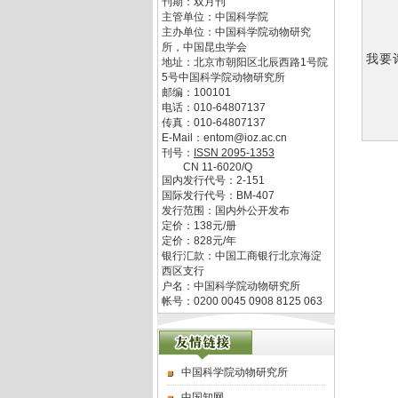
刊期：双月刊
主管单位：
中国科学院
主办单位：
中国科学院动物研究
所，中国昆虫学会
我要
地址：
北京市朝阳区北辰西路1号院
5号中国科学院动物研究所
邮编：
100101
电话：
010-64807137
传真：
010-64807137
E-Mail：
entom@ioz.ac.cn
刊号：
ISSN
2095-1353
CN
11-6020/Q
国内发行代号：
2-151
国际发行代号：
BM-407
发行范围：国内外公开发布
定价：
138
元/册
定价：
828
元/年
银行汇款：中国工商银行北京海淀
西区支行
户名：中国科学院动物研究所
帐号：0200 0045 0908 8125 063
中国科学院动物研究所
中国知网