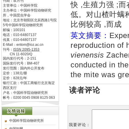
刊期：双月刊
快 ,生殖力强 
主管单位：
中国科学院
主办单位：
中国科学院动物研究
低。对山楂叶螨
所，中国昆虫学会
地址：
北京市朝阳区北辰西路1号院
比例较高 ,而成
5号中国科学院动物研究所
邮编：
100101
英文摘要：
Exper
电话：
010-64807137
传真：
010-64807137
reproduction of 
E-Mail：
entom@ioz.ac.cn
刊号：
ISSN
2095-1353
vienensis
Zacher
CN
11-6020/Q
国内发行代号：
2-151
conducted in the
国际发行代号：
BM-407
发行范围：国内外公开发布
the mite was gre
定价：
138
元/册
定价：
828
元/年
银行汇款：中国工商银行北京海淀
西区支行
读者评论
户名：中国科学院动物研究所
帐号：0200 0045 0908 8125 063
中国科学院动物研究所
我要评论：
中国知网