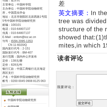
刊期：双月刊
差
主管单位：
中国科学院
主办单位：
中国科学院动物研究
英文摘要：
In th
所，中国昆虫学会
地址：
北京市朝阳区北辰西路1号院
tree was divided 
5号中国科学院动物研究所
邮编：
100101
structure of the
电话：
010-64807137
传真：
010-64807137
showed that:(1)t
E-Mail：
entom@ioz.ac.cn
刊号：
ISSN
2095-1353
mites,in which 
CN
11-6020/Q
国内发行代号：
2-151
国际发行代号：
BM-407
读者评论
发行范围：国内外公开发布
定价：
138
元/册
定价：
828
元/年
银行汇款：中国工商银行北京海淀
西区支行
户名：中国科学院动物研究所
帐号：0200 0045 0908 8125 063
我要评论：
中国科学院动物研究所
中国知网