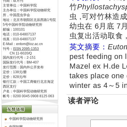
刊期：双月刊
竹
Phyllostachy
主管单位：
中国科学院
主办单位：
中国科学院动物研究
虫 ,可对竹林造成
所，中国昆虫学会
地址：
北京市朝阳区北辰西路1号院
幼虫在 6月底 
5号中国科学院动物研究所
邮编：
100101
虫复出活动取食 ,
电话：
010-64807137
传真：
010-64807137
E-Mail：
entom@ioz.ac.cn
英文摘要：
Eutom
刊号：
ISSN
2095-1353
CN
11-6020/Q
pest feeding on 
国内发行代号：
2-151
国际发行代号：
BM-407
Mazel ex H.de L
发行范围：国内外公开发布
定价：
138
元/册
takes place one
定价：
828
元/年
银行汇款：中国工商银行北京海淀
winter as 4～5 in
西区支行
户名：中国科学院动物研究所
帐号：0200 0045 0908 8125 063
读者评论
中国科学院动物研究所
中国知网