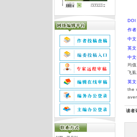
DO
作者
中文
英文
中文
均值
飞虱
英文
the 
aver
读者