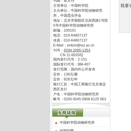
刊期：双月刊
我要
主管单位：
中国科学院
主办单位：
中国科学院动物研究
所，中国昆虫学会
地址：
北京市朝阳区北辰西路1号院
5号中国科学院动物研究所
邮编：
100101
电话：
010-64807137
传真：
010-64807137
E-Mail：
entom@ioz.ac.cn
刊号：
ISSN
2095-1353
CN
11-6020/Q
国内发行代号：
2-151
国际发行代号：
BM-407
发行范围：国内外公开发布
定价：
138
元/册
定价：
828
元/年
银行汇款：中国工商银行北京海淀
西区支行
户名：中国科学院动物研究所
帐号：0200 0045 0908 8125 063
中国科学院动物研究所
中国知网