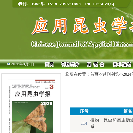
2026年8月9日
您所在位置：
首页
->
过刊浏览
->
202
序号
篇名
植物、昆虫和昆虫肠
114
系