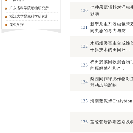
七种果蔬辅料对洋虫
广东省科学院动物研究所
130
影响
浙江大学昆虫科学研究所
新型杀虫剂溴虫氟苯
昆虫学报
131
同虫态的毒力与防...
水稻蛾类害虫合成性
132
干扰技术的田间评...
棉田残膜回收混合物“
133
的腐解菌剂和产...
梨园间作绿肥作物对
134
群动态的影响
135
海南蓝泥蜂Chalybion ha
136
莲缢管蚜龄期鉴别及