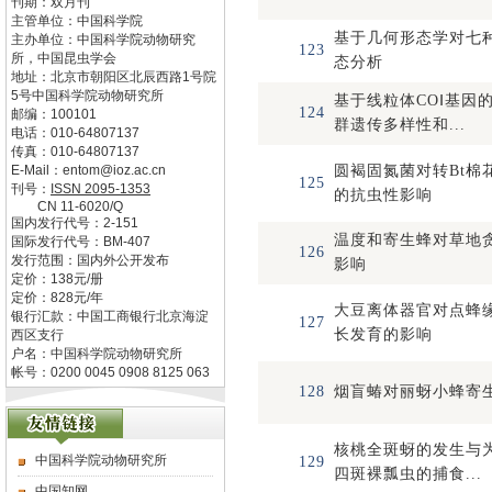
刊期：双月刊
主管单位：
中国科学院
基于几何形态学对七
主办单位：
中国科学院动物研究
123
所，中国昆虫学会
态分析
地址：
北京市朝阳区北辰西路1号院
5号中国科学院动物研究所
基于线粒体COⅠ基因
124
邮编：
100101
群遗传多样性和...
电话：
010-64807137
传真：
010-64807137
E-Mail：
entom@ioz.ac.cn
圆褐固氮菌对转Bt棉
125
刊号：
ISSN
2095-1353
的抗虫性影响
CN
11-6020/Q
国内发行代号：
2-151
温度和寄生蜂对草地
国际发行代号：
BM-407
126
发行范围：国内外公开发布
影响
定价：
138
元/册
定价：
828
元/年
大豆离体器官对点蜂
银行汇款：中国工商银行北京海淀
127
长发育的影响
西区支行
户名：中国科学院动物研究所
帐号：0200 0045 0908 8125 063
128
烟盲蝽对丽蚜小蜂寄
核桃全斑蚜的发生与
中国科学院动物研究所
129
四斑裸瓢虫的捕食...
中国知网