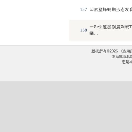
137
凹唇壁蜂蛹期形态发
一种快速鉴别扁刺蛾Those
138
蛹...
版权所有
2026
《
©
应用
本系统由
北
您是