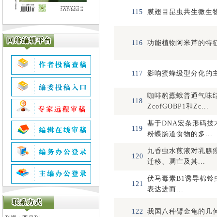
115
膜翅目昆虫共生微生
116
功能植物阿米芹的特
117
影响蜜蜂级型分化的
咖啡豹蠹蛾普通气味
118
ZcofGOBP1和Zc...
基于DNA宏条形码技
119
粉蝶肠道食物的多...
九香虫水煎液对乳腺
120
迁移、凋亡及其...
伏马毒素B1诱导棉铃虫H
121
表达进而...
122
我国八种臂金龟的几