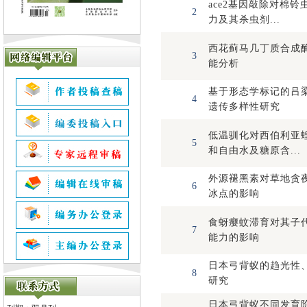
ace2基因敲除对棉
2
力及其杀虫剂...
西花蓟马几丁质合成
3
能分析
基于形态学标记的吕
4
遗传多样性研究
低温驯化对西伯利亚
5
和自由水及糖原含...
外源褪黑素对草地贪
6
冰点的影响
食蚜瘿蚊滞育对其子
7
能力的影响
日本弓背蚁的趋光性
8
研究
日本弓背蚁不同发育