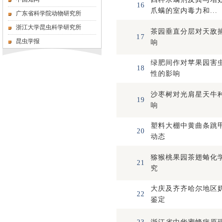
16
爪螨的室内毒力和...
广东省科学院动物研究所
浙江大学昆虫科学研究所
茶园垂直分层对天敌
17
昆虫学报
响
绿肥间作对苹果园害
18
性的影响
沙枣树对光肩星天牛
19
响
塑料大棚中黄曲条跳
20
动态
猕猴桃果园茶翅蝽化
21
究
大庆及齐齐哈尔地区
22
鉴定