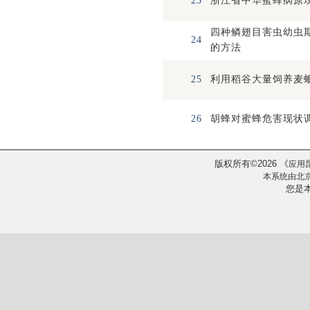
23
浙江省中华蜜蜂病原
四种鳞翅目害虫幼虫
24
的方法
25
利用稻谷大量饲养麦
26
胡蜂对蜜蜂危害现状
版权所有
2026
《
©
应用
本系统由
北
您是