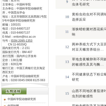
刊期：双月刊
9
虫体毛研究
主管单位：
中国科学院
主办单位：
中国科学院动物研究
所，中国昆虫学会
黄粉虫幼虫对不同调
地址：
北京市朝阳区北辰西路1号院
10
选择反应
5号中国科学院动物研究所
邮编：
100101
电话：
010-64807137
渐狭蜡蚧菌对西花蓟
11
传真：
010-64807137
响
E-Mail：
entom@ioz.ac.cn
刊号：
ISSN
2095-1353
两种养殖方式下大豆
CN
11-6020/Q
12
国内发行代号：
2-151
对豆天蛾营养组分...
国际发行代号：
BM-407
发行范围：国内外公开发布
草地贪夜蛾卵和不同
定价：
138
元/册
13
定价：
828
元/年
的敏感性及其与酶...
银行汇款：中国工商银行北京海淀
西区支行
不同健康状态下粉尘
户名：中国科学院动物研究所
14
研究
帐号：0200 0045 0908 8125 063
山西不同地区番茄潜
15
虫剂的敏感性
中国科学院动物研究所
中国知网
四种杀螨剂及其与增