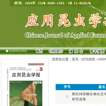
2026年8月9日
您所在位置：
首页
->
过刊浏览
->
202
序号
篇名
斯氏钝绥螨生物生态
1
研究进展