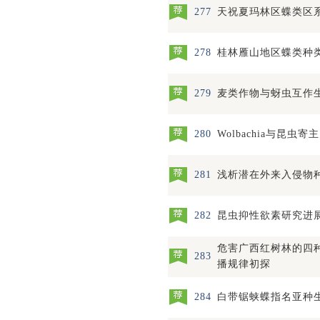
277
天祝夏玛林区蝶类区
278
桂林雁山地区蝶类种
279
麦类作物与蚜虫互作
280
Wolbachia与昆虫
281
浅析潜在外来入侵物
282
昆虫抑性欲素研究进
危害广西红树林的四
283
播规律初探
284
白带锯蛱蝶指名亚种