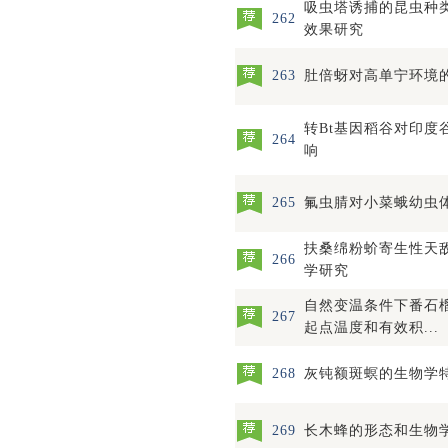
吸虫塔诱捕的昆虫种
262
效果研究
263
肚倍蚜对高单宁环境
转Bt基因稻谷对印度
264
响
265
氟虫腈对小菜蛾幼虫
扶桑绵粉蚧寄生性天
266
学研究
自然变温条件下番石
267
起点温度和有效积...
268
灰钝额斑螟的生物学
269
长木蜂的形态和生物