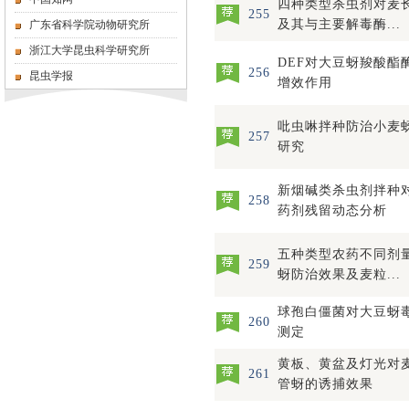
四种类型杀虫剂对麦
255
及其与主要解毒酶...
广东省科学院动物研究所
浙江大学昆虫科学研究所
DEF对大豆蚜羧酸酯
256
昆虫学报
增效作用
吡虫啉拌种防治小麦
257
研究
新烟碱类杀虫剂拌种
258
药剂残留动态分析
五种类型农药不同剂
259
蚜防治效果及麦粒...
球孢白僵菌对大豆蚜
260
测定
黄板、黄盆及灯光对
261
管蚜的诱捕效果