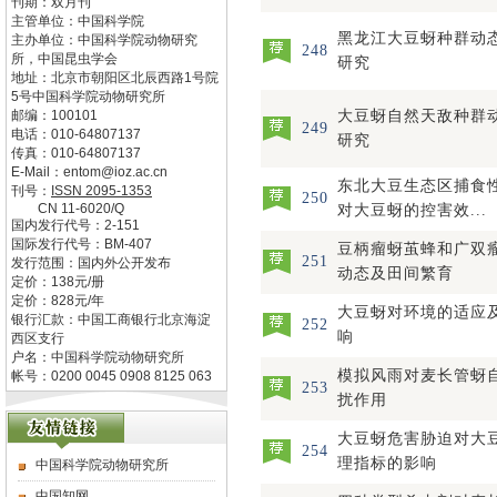
刊期：双月刊
主管单位：
中国科学院
黑龙江大豆蚜种群动
主办单位：
中国科学院动物研究
248
所，中国昆虫学会
研究
地址：
北京市朝阳区北辰西路1号院
5号中国科学院动物研究所
邮编：
100101
大豆蚜自然天敌种群
249
电话：
010-64807137
研究
传真：
010-64807137
E-Mail：
entom@ioz.ac.cn
东北大豆生态区捕食
刊号：
ISSN
2095-1353
250
CN
11-6020/Q
对大豆蚜的控害效...
国内发行代号：
2-151
国际发行代号：
BM-407
豆柄瘤蚜茧蜂和广双
251
发行范围：国内外公开发布
动态及田间繁育
定价：
138
元/册
定价：
828
元/年
大豆蚜对环境的适应
银行汇款：中国工商银行北京海淀
252
响
西区支行
户名：中国科学院动物研究所
模拟风雨对麦长管蚜
帐号：0200 0045 0908 8125 063
253
扰作用
大豆蚜危害胁迫对大
254
理指标的影响
中国科学院动物研究所
中国知网