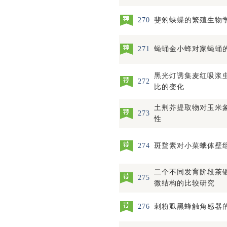
270
斐豹蛱蝶的繁殖生物
271
蝇蛹金小蜂对家蝇蛹
黑光灯诱集麦红吸浆
272
比的变化
土荆芥提取物对玉米
273
性
274
斑蝥素对小菜蛾体壁
二个不同发育阶段茶
275
微结构的比较研究
276
刺粉虱黑蜂触角感器