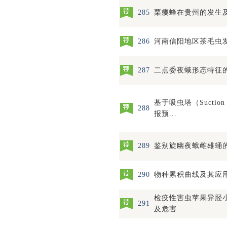
285
栗瘿蜂在贵州的发生
286
河南信阳地区茶毛虫
287
二点委夜蛾形态特征
基于吸虫塔（Suction
288
报预...
289
鉴别旋幽夜蛾雌雄蛹
290
物种累积曲线及其应
检疫性害虫苹果异胫
291
及危害