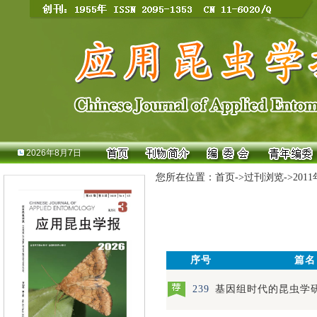
2026年8月7日
您所在位置：
首页
->
过刊浏览
->
201
序号
篇名
239
基因组时代的昆虫学