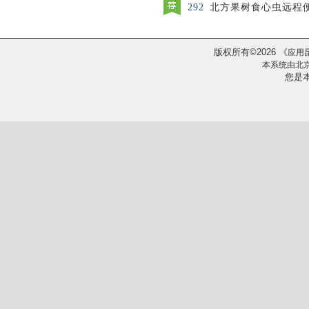
292
北方果树食心虫远程
版权所有
2026
《
©
应用
本系统由
北
您是