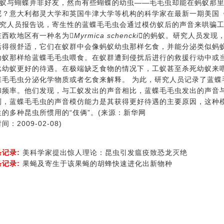
与蝴蝶并非好友，然而有些蝴蝶的幼虫——毛毛虫却能在蚂蚁那里得
呢？意大利都灵大学和英国牛津大学等机构的科学家在最新一期美国
人员报告说，寄生性的蓝蝶毛毛虫会通过模仿蚁后的声音来哄骗工蚁
欧地区有一种名为
Myrmica schencki
的蚂蚁。研究人员发现
活得很舒适，它们在蚁群中会像蚂蚁幼虫那样乞食，并能分泌类似蚂
幼蚁那样给蓝蝶毛毛虫喂食。在蚁群遭到侵扰后进行的救援行动中或
比幼蚁更好的待遇。在极端缺乏食物的情况下，工蚁甚至杀死幼蚁来
蝶毛毛虫分泌化学物质或者乞食来解释。 为此，研究人员记录了蓝蝶
和频率。他们发现，与工蚁发出的声音相比，蓝蝶毛毛虫发出的声音与
测，蓝蝶毛毛虫的声音模仿能力是其获得更好待遇的主要原因，这种
生的多种昆虫所惯用的“伎俩”。(来源：新华网
间：2009-02-08)
条记录:
美科学家提出惊人理论：昆虫引发瘟疫致恐龙灭绝
条记录:
果蝇及寄生于该果蝇的胡蜂快速进化出新物种