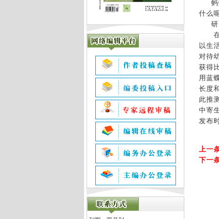
蚂蚁
什么
研究
在西
以生
对待
获得
用蓝
长度
此推
中寄
发布时
上一
下一