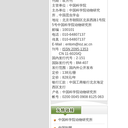
刊期：双月刊
主管单位：
中国科学院
主办单位：
中国科学院动物研究
所，中国昆虫学会
地址：
北京市朝阳区北辰西路1号院
5号中国科学院动物研究所
邮编：
100101
电话：
010-64807137
传真：
010-64807137
E-Mail：
entom@ioz.ac.cn
刊号：
ISSN
2095-1353
CN
11-6020/Q
国内发行代号：
2-151
国际发行代号：
BM-407
发行范围：国内外公开发布
定价：
138
元/册
定价：
828
元/年
银行汇款：中国工商银行北京海淀
西区支行
户名：中国科学院动物研究所
帐号：0200 0045 0908 8125 063
中国科学院动物研究所
中国知网