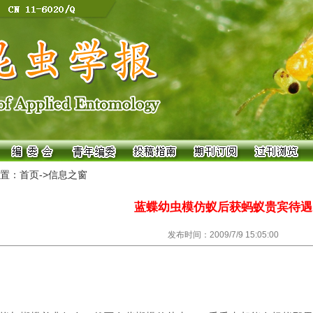
置：首页->
信息之窗
蓝蝶幼虫模仿蚁后获蚂蚁贵宾待遇
发布时间：2009/7/9 15:05:00