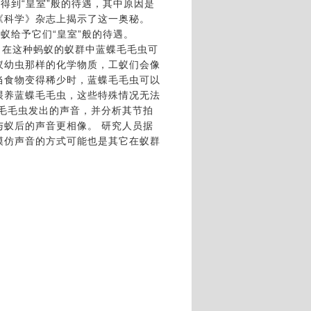
到“皇室”般的待
遇，其中原因是
《科学》杂志上揭示了这一奥秘。
给予它们“皇室”
般的待遇。
，在这种蚂蚁的蚁群中蓝蝶毛毛虫可
蚁幼虫那样的化学物质，工蚁们会像
当食物变得稀少时，蓝蝶毛毛虫可以
喂养蓝蝶毛毛虫，这些特殊情况无法
毛毛虫发出的声音，并分析其节拍
蚁后的声音更相像。 研究人员据
模仿声音的方式可能也是其它在蚁群