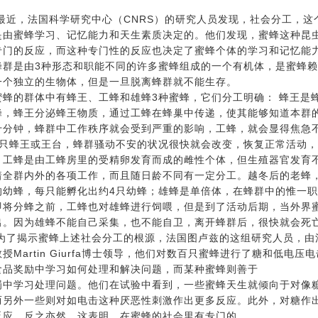
，法国科学研究中心（CNRS）的研究人员发现，社会分工，这
是由蜜蜂学习、记忆能力和天生素质决定的。他们发现，蜜蜂这种昆
专门的反应，而这种专门性的反应也决定了蜜蜂个体的学习和记忆能
蜂群是由3种形态和职能不同的许多蜜蜂组成的一个有机体，是蜜蜂
一个独立的生物体，但是一旦脱离蜂群就不能生存。
的群体中有蜂王、工蜂和雄蜂3种蜜蜂，它们分工明确： 蜂王是
蜂，蜂王分泌蜂王物质，通过工蜂在蜂巢中传递，使其能够知道本群
十分钟，蜂群中工作秩序就会受到严重的影响，工蜂，就会显得焦急
1只蜂王或王台，蜂群骚动不安的状况很快就会改变，恢复正常活动
；工蜂是由工蜂房里的受精卵发育而成的雌性个体，但生殖器官发育
着全群内外的各项工作，而且随日龄不同有一定分工。越冬后的老蜂
的幼蜂，每只能孵化出约4只幼蜂；雄蜂是单倍体，在蜂群中的惟一
即将分蜂之前，工蜂也对雄蜂进行饲喂，但是到了活动后期，当外界
出。因为雄蜂不能自己采集，也不能自卫，离开蜂群后，很快就会死
揭示蜜蜂上述社会分工的根源，法国图卢兹的这组研究人员，由
授Martin Giurfa博士领导，他们对数百只蜜蜂进行了糖和低电
食品奖励中学习如何处理和解决问题，而某种蜜蜂则善于
罚中学习处理问题。他们在试验中看到，一些蜜蜂天生就倾向于对像
而另外一些则对如电击这种厌恶性刺激作出更多反应。此外，对糖作
反应，反之亦然。这表明，在蜜蜂的社会里有专门的