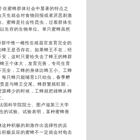
个在蜜蜂群体社会中显著的特点之
虫天生就会对食物回报或者厌恶刺激
力。蜜蜂是社会性昆虫，过着群体生
赖以生存的生物单位。单只蜜蜂虽然
蜂群中惟一雌性生殖器官发育完全的
的蜂王是否存在。如果蜂王不在，经
不安，这时只要给失去了蜂王的蜂群
，蜂王个体大，发育完善，专司生育
不完全，工蜂的身体比蜂王小。工蜂
，每只蜂只能哺育1只幼虫，春季孵
职责是与蜂王交尾。蜂群繁殖旺期，
蜜源稀少的时候，工蜂就把雄蜂从蜂
亡。
法国科学院院士、图卢滋第三大学
压电击的试验。试验表明，某种蜜蜂善
糖这种积极的刺激作出选择性的反
出积极反应的蜜蜂不一定就会对电击