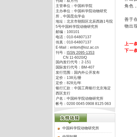
刊期：双月刊
角色
主管单位：
中国科学院
主办单位：
中国科学院动物研究
这种
所，中国昆虫学会
善于
地址：
北京市朝阳区北辰西路1号院
物出现
5号中国科学院动物研究所
邮编：
100101
电话：
010-64807137
传真：
010-64807137
上一
E-Mail：
entom@ioz.ac.cn
下一
刊号：
ISSN
2095-1353
CN
11-6020/Q
国内发行代号：
2-151
国际发行代号：
BM-407
发行范围：国内外公开发布
定价：
138
元/册
定价：
828
元/年
银行汇款：中国工商银行北京海淀
西区支行
户名：中国科学院动物研究所
帐号：0200 0045 0908 8125 063
中国科学院动物研究所
中国知网