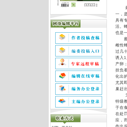
最近
一，
具有
活。
也是
蜜蜂
雌性
过几
诱入
产卵
担负
化出
尤其
巢赶
为了
特级教
于在
在处
应，
作出