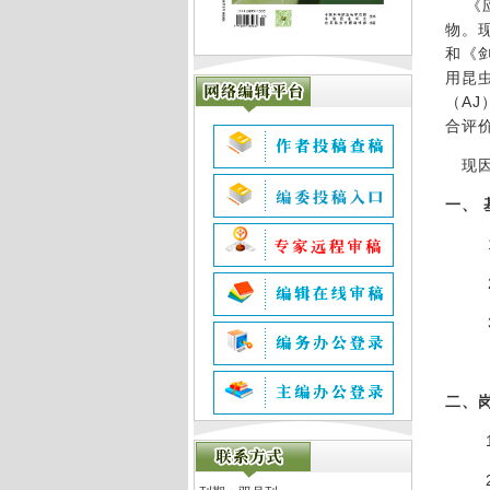
《
物。
和《
用昆
（
AJ
合评
现因
一、
二、