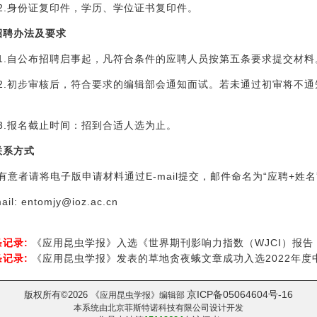
2.身份证复印件，学历、学位证书复印件。
招聘办法及要求
1.自公布招聘启事起，凡符合条件的应聘人员按第五条要求提交材料
2.初步审核后，符合要求的编辑部会通知面试。若未通过初审将不
。
3.报名截止时间：招到合适人选为止。
联系方式
有意者请将电子版申请材料通过
E-mail
提交，邮件命名为“应聘
+
姓名
il: entomjy@ioz.ac.cn
条记录:
《应用昆虫学报》入选《世界期刊影响力指数（WJCI）报告（
条记录:
《应用昆虫学报》发表的草地贪夜蛾文章成功入选2022年
京ICP备05064604号-16
版权所有
2026
《
©
应用昆虫学报
》编辑部
本系统由
北京菲斯特诺科技有限公司
设计开发