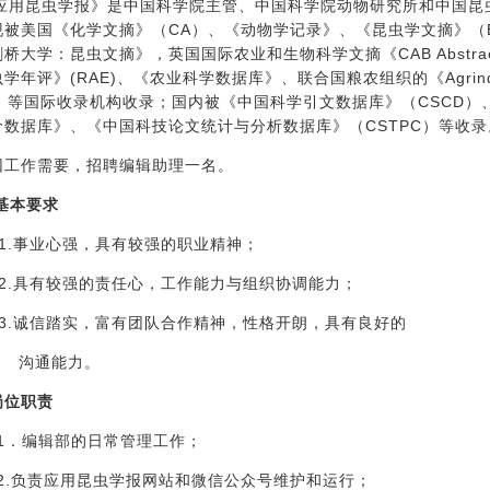
应用昆虫学报》是中国科学院主管、中国科学院动物研究所和中国昆
现被美国《化学文摘》（
CA
）、《动物学记录》、《昆虫学文摘》（
剑桥大学：昆虫文摘》，英国国际农业和生物科学文摘《
CAB Abstra
虫学年评》
(RAE)
、《农业科学数据库》、联合国粮农组织的《
Agrin
）等国际收录机构收录；国内被《中国科学引文数据库》（
CSCD
）
价数据库》、《中国科技论文统计与分析数据库》（
CSTPC
）等收录
工作需要，招聘编辑助理一名。
基本要求
1.事业心强，具有较强的职业精神；
2.具有较强的责任心，工作能力与组织协调能力；
3.诚信踏实，富有团队合作精神，性格开朗，具有良好的
沟通能力。
岗位职责
1．编辑部的日常管理工作；
2.负责应用昆虫学报网站和微信公众号维护和运行；