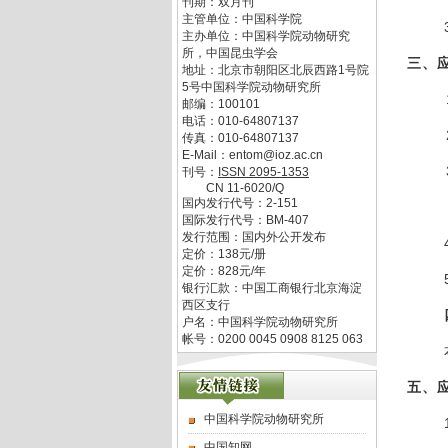
刊期：双月刊
主管单位：
中国科学院
主办单位：
中国科学院动物研究
所，中国昆虫学会
三、
地址：
北京市朝阳区北辰西路1号院
5号中国科学院动物研究所
邮编：
100101
电话：
010-64807137
传真：
010-64807137
E-Mail：
entom@ioz.ac.cn
刊号：
ISSN
2095-1353
CN
11-6020/Q
国内发行代号：
2-151
国际发行代号：
BM-407
发行范围：国内外公开发布
定价：
138
元/册
定价：
828
元/年
银行汇款：中国工商银行北京海淀
西区支行
户名：中国科学院动物研究所
帐号：0200 0045 0908 8125 063
五、
中国科学院动物研究所
中国知网