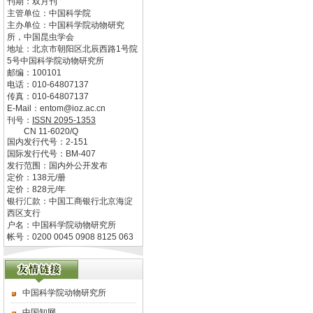
刊期：双月刊
主管单位：
中国科学院
主办单位：
中国科学院动物研究
所，中国昆虫学会
地址：
北京市朝阳区北辰西路1号院
5号中国科学院动物研究所
邮编：
100101
电话：
010-64807137
传真：
010-64807137
E-Mail：
entom@ioz.ac.cn
刊号：
ISSN
2095-1353
CN
11-6020/Q
国内发行代号：
2-151
国际发行代号：
BM-407
发行范围：国内外公开发布
定价：
138
元/册
定价：
828
元/年
银行汇款：中国工商银行北京海淀
西区支行
户名：中国科学院动物研究所
帐号：0200 0045 0908 8125 063
中国科学院动物研究所
中国知网