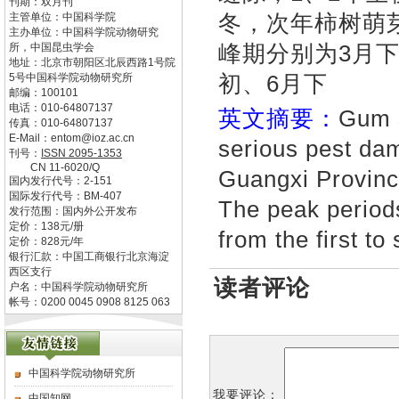
刊期：双月刊
冬，次年柿树萌
主管单位：
中国科学院
主办单位：
中国科学院动物研究
峰期分别为3月下
所，中国昆虫学会
地址：
北京市朝阳区北辰西路1号院
初、6月下
5号中国科学院动物研究所
邮编：
100101
电话：
010-64807137
英文摘要：
Gum 
传真：
010-64807137
E-Mail：
entom@ioz.ac.cn
serious pest da
刊号：
ISSN
2095-1353
CN
11-6020/Q
Guangxi Province
国内发行代号：
2-151
国际发行代号：
BM-407
The peak period
发行范围：国内外公开发布
定价：
138
元/册
from the first to
定价：
828
元/年
银行汇款：中国工商银行北京海淀
西区支行
读者评论
户名：中国科学院动物研究所
帐号：0200 0045 0908 8125 063
中国科学院动物研究所
我要评论：
中国知网