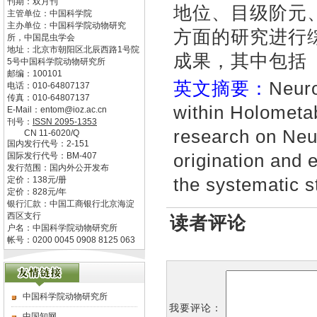
刊期：双月刊
地位、目级阶元
主管单位：
中国科学院
主办单位：
中国科学院动物研究
方面的研究进行
所，中国昆虫学会
地址：
北京市朝阳区北辰西路1号院
成果，其中包括
5号中国科学院动物研究所
邮编：
100101
英文摘要：
Neuro
电话：
010-64807137
传真：
010-64807137
within Holometa
E-Mail：
entom@ioz.ac.cn
刊号：
ISSN
2095-1353
research on Neur
CN
11-6020/Q
国内发行代号：
2-151
origination and 
国际发行代号：
BM-407
发行范围：国内外公开发布
the systematic s
定价：
138
元/册
定价：
828
元/年
银行汇款：中国工商银行北京海淀
西区支行
读者评论
户名：中国科学院动物研究所
帐号：0200 0045 0908 8125 063
中国科学院动物研究所
我要评论：
中国知网