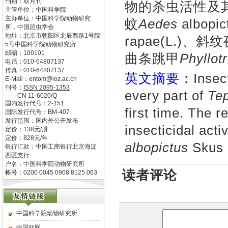
刊期：双月刊
物的杀虫活性及
主管单位：
中国科学院
主办单位：
中国科学院动物研究
蚊
Aedes
albopi
所，中国昆虫学会
地址：
北京市朝阳区北辰西路1号院
rapae(L.)、斜
5号中国科学院动物研究所
邮编：
100101
曲条跳甲
Phyllotr
电话：
010-64807137
传真：
010-64807137
英文摘要：
Insec
E-Mail：
entom@ioz.ac.cn
刊号：
ISSN
2095-1353
every part of
Tep
CN
11-6020/Q
国内发行代号：
2-151
first time. The 
国际发行代号：
BM-407
发行范围：国内外公开发布
insecticidal acti
定价：
138
元/册
定价：
828
元/年
albopictus
Skus
银行汇款：中国工商银行北京海淀
西区支行
户名：中国科学院动物研究所
读者评论
帐号：0200 0045 0908 8125 063
中国科学院动物研究所
中国知网