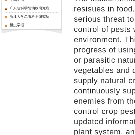
resisues in food,
广东省科学院动物研究所
浙江大学昆虫科学研究所
serious threat to
昆虫学报
control of pests 
environment. This
progress of usin
or parasitic nat
vegetables and o
supply natural e
continuously sup
enemies from the
control crop pes
updated informat
plant system, an