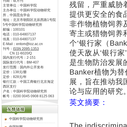
刊期：双月刊
残留，严重威胁
主管单位：
中国科学院
主办单位：
中国科学院动物研究
提供更安全的食品
所，中国昆虫学会
地址：
北京市朝阳区北辰西路1号院
非作物植物饲养
5号中国科学院动物研究所
邮编：
100101
寄主或猎物饲养和
电话：
010-64807137
传真：
010-64807137
个‘银行家（Ban
E-Mail：
entom@ioz.ac.cn
刊号：
ISSN
2095-1353
使天敌从‘银行
CN
11-6020/Q
国内发行代号：
2-151
是生物防治发展
国际发行代号：
BM-407
发行范围：国内外公开发布
Banker植物
定价：
138
元/册
定价：
828
元/年
展，旨在推动我国
银行汇款：中国工商银行北京海淀
西区支行
论与应用的研究
户名：中国科学院动物研究所
帐号：0200 0045 0908 8125 063
英文摘要：
中国科学院动物研究所
The indiscrimina
中国知网