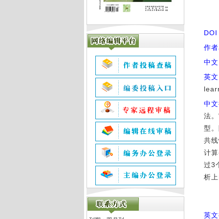
DO
作者
中文
英文
lear
中文
法。
型。
共线
计算
过3
析上
英文