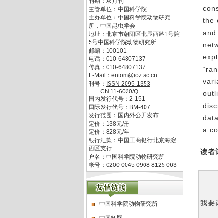
刊期：双月刊
cons
主管单位：
中国科学院
主办单位：
中国科学院动物研究
the 
所，中国昆虫学会
and 
地址：
北京市朝阳区北辰西路1号院
5号中国科学院动物研究所
netw
邮编：
100101
expl
电话：
010-64807137
传真：
010-64807137
“ran
E-Mail：
entom@ioz.ac.cn
vari
刊号：
ISSN
2095-1353
CN
11-6020/Q
outl
国内发行代号：
2-151
disc
国际发行代号：
BM-407
发行范围：国内外公开发布
data
定价：
138
元/册
a co
定价：
828
元/年
银行汇款：中国工商银行北京海淀
西区支行
读者
户名：中国科学院动物研究所
帐号：0200 0045 0908 8125 063
我要
中国科学院动物研究所
中国知网