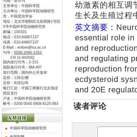
刊期：双月刊
幼激素的相互调
主管单位：
中国科学院
主办单位：
中国科学院动物研究
生长及生殖过程
所，中国昆虫学会
地址：
北京市朝阳区北辰西路1号院
英文摘要：
Neuro
5号中国科学院动物研究所
邮编：
100101
essential role i
电话：
010-64807137
传真：
010-64807137
and reproduction
E-Mail：
entom@ioz.ac.cn
刊号：
ISSN
2095-1353
and regulating p
CN
11-6020/Q
国内发行代号：
2-151
reproduction fro
国际发行代号：
BM-407
发行范围：国内外公开发布
ecdysteroid sysn
定价：
138
元/册
定价：
828
元/年
and 20E regulato
银行汇款：中国工商银行北京海淀
西区支行
户名：中国科学院动物研究所
帐号：0200 0045 0908 8125 063
读者评论
中国科学院动物研究所
中国知网