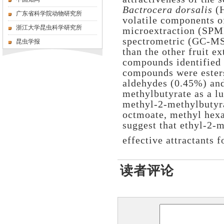
Bactrocera dorsalis
(
广东省科学院动物研究所
volatile components of
浙江大学昆虫科学研究所
microextraction (SPM
spectrometric (GC-M
昆虫学报
than the other fruit ex
compounds identified f
compounds were ester
aldehydes (0.45%) an
methylbutyrate as a lu
methyl-2-methylbutyr
octmoate, methyl hex
suggest that ethyl-2-
effective attractants 
读者评论