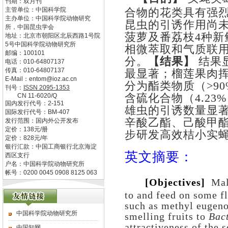
刊期：双月刊
主管单位：
中国科学院
合物的花类具有强
主办单位：
中国科学院动物研究
昆虫的引诱作用尚
所，中国昆虫学会
菠萝及番荔枝
4
种新
地址：
北京市朝阳区北辰西路1号院
5号中国科学院动物研究所
相微萃取和气质联
邮编：
100101
分。
【结果】
结果
电话：
010-64807137
传真：
010-64807137
最显著；榴莲果肉
E-Mail：
entom@ioz.ac.cn
分为酯类物质（
>90
刊号：
ISSN
2095-1353
含硫化合物（
4.23%
CN
11-6020/Q
国内发行代号：
2-151
雄虫的引诱数量显
国际发行代号：
BM-407
辛酸乙酯、己酸甲
发行范围：国内外公开发布
定价：
138
元/册
步研发高效桔小实
定价：
828
元/年
银行汇款：中国工商银行北京海淀
英文摘要：
西区支行
户名：中国科学院动物研究所
帐号：0200 0045 0908 8125 063
[Objectives]
Mal
to and feed on some f
such as methyl eugeno
中国科学院动物研究所
smelling fruits to
Bac
attractiveness of the
s
中国知网