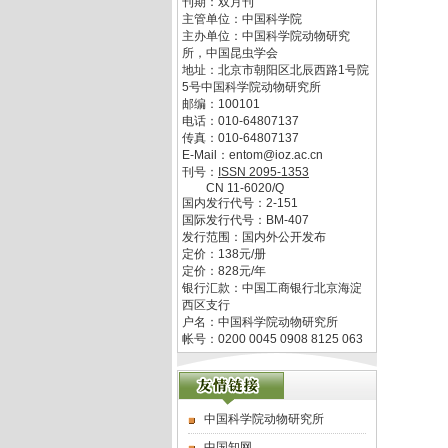
刊期：双月刊
主管单位：
中国科学院
主办单位：
中国科学院动物研究
所，中国昆虫学会
地址：
北京市朝阳区北辰西路1号院
5号中国科学院动物研究所
邮编：
100101
电话：
010-64807137
传真：
010-64807137
E-Mail：
entom@ioz.ac.cn
刊号：
ISSN
2095-1353
CN
11-6020/Q
国内发行代号：
2-151
国际发行代号：
BM-407
发行范围：国内外公开发布
定价：
138
元/册
定价：
828
元/年
银行汇款：中国工商银行北京海淀
西区支行
户名：中国科学院动物研究所
帐号：0200 0045 0908 8125 063
中国科学院动物研究所
中国知网