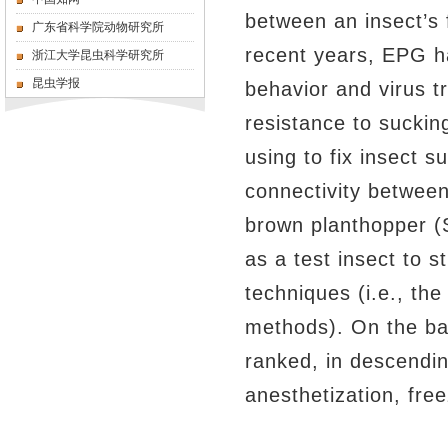
between an insect’s
广东省科学院动物研究所
recent years, EPG h
浙江大学昆虫科学研究所
昆虫学报
behavior and virus t
resistance to sucki
using to fix insect su
connectivity between
brown planthopper 
as a test insect to 
techniques (i.e., the
methods). On the bas
ranked, in descendi
anesthetization, fre