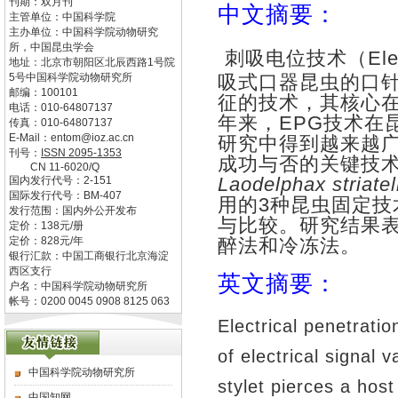
刊期：双月刊
中文摘要：
主管单位：
中国科学院
主办单位：
中国科学院动物研究
所，中国昆虫学会
刺吸电位技术（
Ele
地址：
北京市朝阳区北辰西路1号院
5号中国科学院动物研究所
吸式口器昆虫的口
邮编：
100101
征的技术，其核心
电话：
010-64807137
年来，
EPG
技术在
传真：
010-64807137
E-Mail：
entom@ioz.ac.cn
研究中得到越来越
刊号：
ISSN
2095-1353
成功与否的关键技
CN
11-6020/Q
Laodelphax striatel
国内发行代号：
2-151
国际发行代号：
BM-407
用的
3
种昆虫固定技
发行范围：国内外公开发布
与比较
。
研究结果
定价：
138
元/册
定价：
828
元/年
醉法和冷冻法。
银行汇款：中国工商银行北京海淀
西区支行
英文摘要：
户名：中国科学院动物研究所
帐号：0200 0045 0908 8125 063
Electrical penetrati
of electrical signal 
中国科学院动物研究所
stylet pierces a host
中国知网