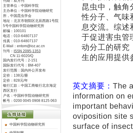
刊期：双月刊
昆虫中，触角
主管单位：
中国科学院
主办单位：
中国科学院动物研究
性分子、气味
所，中国昆虫学会
地址：
北京市朝阳区北辰西路1号院
息交流。综述
5号中国科学院动物研究所
邮编：
100101
于促进害虫管
电话：
010-64807137
传真：
010-64807137
动分工的研究
E-Mail：
entom@ioz.ac.cn
刊号：
ISSN
2095-1353
生的应用提供
CN
11-6020/Q
国内发行代号：
2-151
国际发行代号：
BM-407
发行范围：国内外公开发布
定价：
138
元/册
定价：
828
元/年
英文摘要：
The a
银行汇款：中国工商银行北京海淀
西区支行
information on 
户名：中国科学院动物研究所
帐号：0200 0045 0908 8125 063
important behavi
oviposition site
surface of insec
中国科学院动物研究所
中国知网