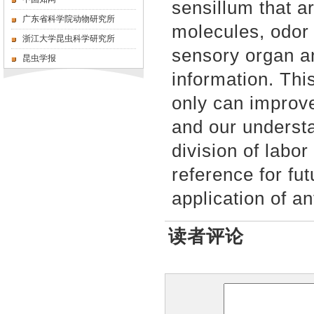
sensillum that ar
广东省科学院动物研究所
molecules, odor
浙江大学昆虫科学研究所
sensory organ a
昆虫学报
information. Thi
only can improv
and our understa
division of labor
reference for fu
application of a
读者评论