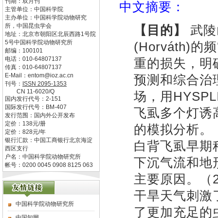
刊期：双月刊
中文摘要：
主管单位：
中国科学院
主办单位：
中国科学院动物研究
所，中国昆虫学会
【目的】
武陵
地址：
北京市朝阳区北辰西路1号院
5号中国科学院动物研究所
(Horvát
邮编：
100101
电话：
010-64807137
重的损失，明
传真：
010-64807137
E-Mail：
entom@ioz.ac.cn
预测和综合治
刊号：
ISSN
2095-1353
CN
11-6020/Q
场，用HYSP
国内发行代号：
2-151
国际发行代号：
BM-407
飞虱多个灯诱
发行范围：国内外公开发布
定价：
138
元/册
的模拟分析。
定价：
828
元/年
银行汇款：中国工商银行北京海淀
白背飞虱早期
西区支行
户名：中国科学院动物研究所
下沉气流和地
帐号：0200 0045 0908 8125 063
主要原因。（
干旱天气刺激
中国科学院动物研究所
了更加充足的
中国知网