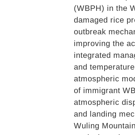
(WBPH) in the W
damaged rice pro
outbreak mechani
improving the ac
integrated manag
and temperature 
atmospheric mod
of immigrant W
atmospheric dis
and landing mec
Wuling Mountains