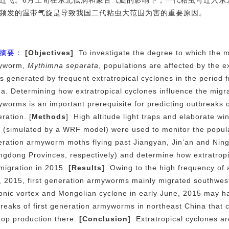
迁飞。
6
月上旬在东北低涡和蒙古气旋的影响下，一代粘虫可迁入东
频发的温带气旋是导致我国二代粘虫大范围为害的重要原因。
摘要：
[Objectives]
To investigate the degree to which the mi
yworm,
Mythimna separata
, populations are affected by the e
ds generated by frequent extratropical cyclones in the period
a. Determining how extratropical cyclones influence the migrat
worms is an important prerequisite for predicting outbreaks 
ration. [
Methods
]
High altitude light traps and elaborate wi
 (simulated by a WRF model) were used to monitor the popula
ration armyworm moths flying past Jiangyan, Jin’an and Ningj
gdong Provinces, respectively) and determine how extratropi
migration in 2015.
[Results]
Owing to the high frequency of a
 2015, first generation armyworms mainly migrated southwest
lonic vortex and Mongolian cyclone in early June, 2015 may h
reaks of first generation armyworms in northeast China that 
rop production there.
[Conclusion]
Extratropical cyclones a