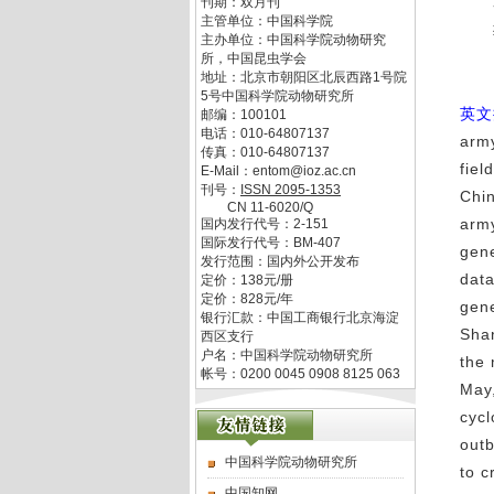
刊期：双月刊
主管单位：
中国科学院
主办单位：
中国科学院动物研究
所，中国昆虫学会
地址：
北京市朝阳区北辰西路1号院
5号中国科学院动物研究所
英文
邮编：
100101
电话：
010-64807137
arm
传真：
010-64807137
fiel
E-Mail：
entom@ioz.ac.cn
刊号：
ISSN
2095-1353
Chin
CN
11-6020/Q
army
国内发行代号：
2-151
国际发行代号：
BM-407
gene
发行范围：国内外公开发布
data
定价：
138
元/册
定价：
828
元/年
gene
银行汇款：中国工商银行北京海淀
Shan
西区支行
户名：中国科学院动物研究所
the 
帐号：0200 0045 0908 8125 063
May,
cyc
outb
中国科学院动物研究所
to c
中国知网