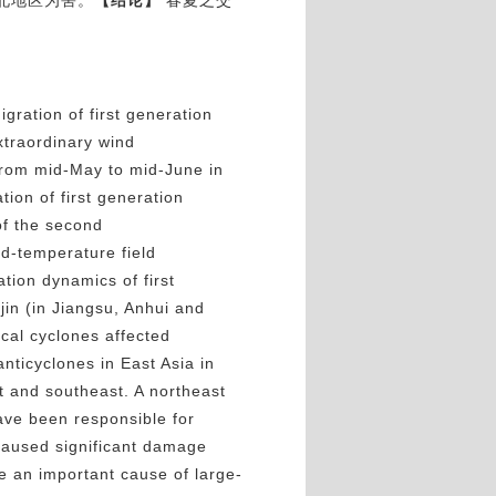
北地区为害。
【结论】
春夏之交
gration of first generation
xtraordinary wind
 from mid-May to mid-June in
ion of first generation
of the second
nd-temperature field
tion dynamics of first
in (in Jiangsu, Anhui and
cal cyclones affected
nticyclones in East Asia in
 and southeast. A northeast
ave been responsible for
caused significant damage
re an important cause of large-