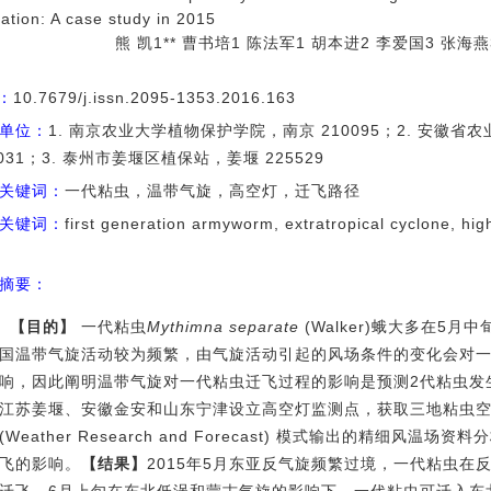
ation: A case study in 2015
熊 凯1** 曹书培1 陈法军1 胡本进2 李爱国3 张海燕3
I：
10.7679/j.issn.2095-1353.2016.163
单位：
1. 南京农业大学植物保护学院，南京 210095；2. 安徽
0031；3. 泰州市姜堰区植保站，姜堰 225529
关键词：
一代粘虫，温带气旋，高空灯，迁飞路径
关键词：
first generation armyworm, extratropical cyclone, high
h
摘要：
【目的】
一代粘虫
Mythimna
separate
(Walker)
蛾大多在
5
月中
国温带气旋活动较为频繁，由气旋活动引起的风场条件的变化会对
响，因此阐明温带气旋对一代粘虫迁飞过程的影响是预测
2
代粘虫发
江苏姜堰、安徽金安和山东宁津设立高空灯监测点，获取三地粘虫
(Weather Research and Forecast)
模式输出的精细风温场资料分
飞的影响。
【结果】
2015
年
5
月东亚反气旋频繁过境，一代粘虫在