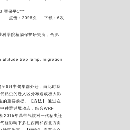
 翟保平1***
点击：2098次
下载：6次
省农业科学院植物保护研究所，合肥
 altitude trap lamp, migration
旬至
6
月中旬集群外迁，而此时我
一代粘虫的迁入区分布造成极大影
生的重要前提。
【方法】
通过在
空中种群过境动态，结合
WRF
析
2015
年温带气旋对一代粘虫迁
反气旋影响下多往西南和西北方向