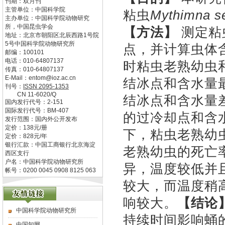
刊期：双月刊
主管单位：
中国科学院
粘虫
Mythimna
s
主办单位：
中国科学院动物研究
所，中国昆虫学会
【方法】
测定粘
地址：
北京市朝阳区北辰西路1号院
5号中国科学院动物研究所
点，并计算虫体
邮编：
100101
电话：
010-64807137
时粘虫老熟幼虫
传真：
010-64807137
E-Mail：
entom@ioz.ac.cn
结冰点和含水量
刊号：
ISSN
2095-1353
CN
11-6020/Q
结冰点和含水量
国内发行代号：
2-151
国际发行代号：
BM-407
的过冷却点和含水
发行范围：国内外公开发布
定价：
138
元/册
下，粘虫老熟幼
定价：
828
元/年
银行汇款：中国工商银行北京海淀
老熟幼虫的死亡
西区支行
户名：中国科学院动物研究所
异，温度较低并
帐号：0200 0045 0908 8125 063
较大，而温度稍
响较大。
【结论
中国科学院动物研究所
持续时间影响蛹
中国知网