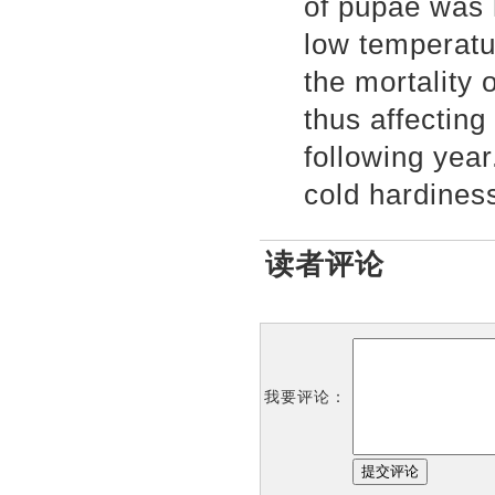
of pupae was 
low temperatu
the mortality 
thus affecting
following year
cold hardines
读者评论
我要评论：