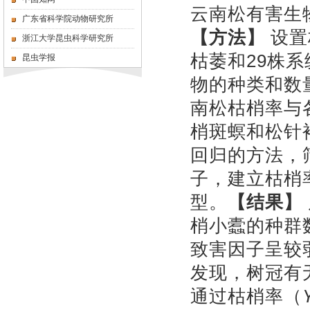
云南松有害生
广东省科学院动物研究所
【方法】
设置
浙江大学昆虫科学研究所
枯萎和
29
株系
昆虫学报
物的种类和数
南松枯梢率与
梢斑螟和松针
回归的方法，
子，建立枯梢
型。
【结果】
梢小蠹的种群
致害因子呈较
发现，树冠
有
通过枯梢率（