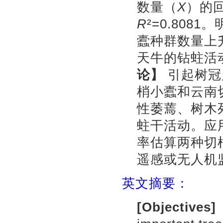
数量（
X
）的
R
²=0.8081
。
蠹种群数量上
天牛的钻蛀活
论】
引起树冠
梢小蠹和云南
性萎蔫、树木
蛀干活动。应
率估算两种切
遥感或无人机
英文摘要：
[Objectives]