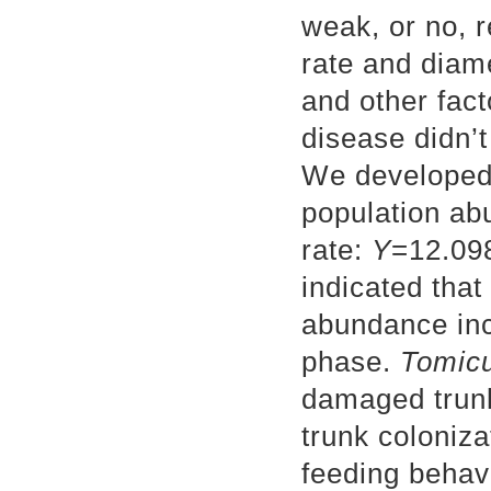
weak, or no, 
rate and diame
and other fact
disease didn’t
We developed 
population a
rate:
Y
=12.09
indicated that
abundance inc
phase.
Tomic
damaged trunk
trunk coloniz
feeding behav