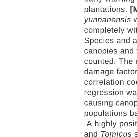
plantations.
[
yunnanensis
completely wi
Species and am
canopies and t
counted. The 
damage facto
correlation coe
regression was
causing canop
populations b
A
highly posi
and
Tomicus
s