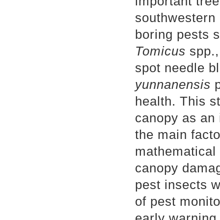
important tree
southwestern 
boring pests 
Tomicus
spp.
spot needle b
yunnanensis
p
health. This s
canopy as an i
the main fact
mathematical 
canopy damag
pest insects 
of pest monit
early warning 