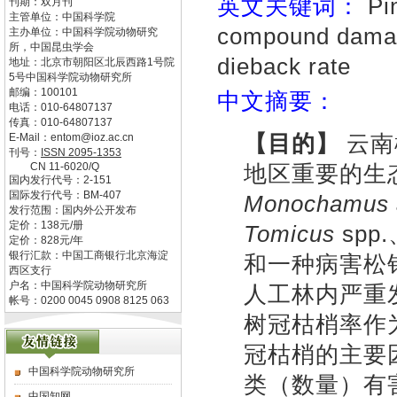
英文关键词：
Pin
刊期：双月刊
主管单位：
中国科学院
compound damage
主办单位：
中国科学院动物研究
所，中国昆虫学会
dieback rate
地址：
北京市朝阳区北辰西路1号院
5号中国科学院动物研究所
邮编：
100101
中文摘要：
电话：
010-64807137
传真：
010-64807137
【目的】
云南
E-Mail：
entom@ioz.ac.cn
刊号：
ISSN
2095-1353
CN
11-6020/Q
地区重要的生
国内发行代号：
2-151
国际发行代号：
BM-407
Monochamus a
发行范围：国内外公开发布
定价：
138
元/册
Tomicus
spp.
定价：
828
元/年
银行汇款：中国工商银行北京海淀
和一种病害
松
西区支行
户名：中国科学院动物研究所
人工林内严重
帐号：0200 0045 0908 8125 063
树冠枯梢率作
冠枯梢的主要
中国科学院动物研究所
类（数量）有
中国知网