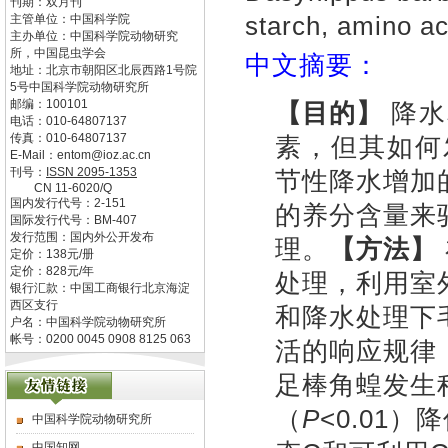
刊期：双月刊
starch, amino ac
主管单位：
中国科学院
主办单位：
中国科学院动物研究
所，中国昆虫学会
中文摘要：
地址：
北京市朝阳区北辰西路1号院
5号中国科学院动物研究所
邮编：
100101
【目的】
降水
电话：
010-64807137
传真：
010-64807137
素，但其如何
E-Mail：
entom@ioz.ac.cn
刊号：
ISSN
2095-1353
节性降水增加
CN
11-6020/Q
国内发行代号：
2-151
的养分含量来
国际发行代号：
BM-407
发行范围：国内外公开发布
理。
【方法】
定价：
138
元/册
定价：
828
元/年
处理，利用室
银行汇款：中国工商银行北京海淀
西区支行
和降水处理下
户名：中国科学院动物研究所
帐号：0200 0045 0908 8125 063
活的响应规律
足棒角蝗发生
（
P
<0.01）
中国科学院动物研究所
中国知网