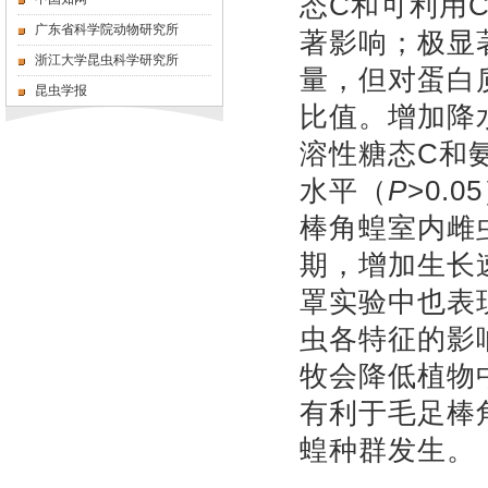
态C和可利用
广东省科学院动物研究所
著影响；极显
浙江大学昆虫科学研究所
量，但对蛋白
昆虫学报
比值。增加降
溶性糖态C和
水平（
P
>0.
棒角蝗室内雌
期，增加生长
罩实验中也表
虫各特征的影
牧会降低植物
有利于毛足棒
蝗种群发生。