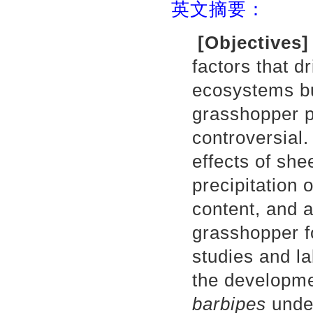
英文摘要：
[Objectives
factors that 
ecosystems bu
grasshopper 
controversial.
effects of sh
precipitation 
content, and a
grasshopper f
studies and l
the developme
barbipes
under