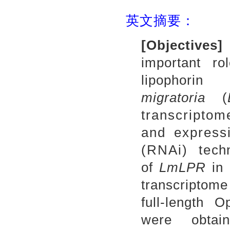
英文摘要：
[Objectives]
T
important ro
lipophor
migratoria
(
transcriptom
and express
(RNAi) tech
of
LmLPR
in 
transcriptom
full-length
were obta