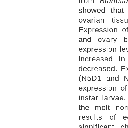
from
Blattel
showed that
ovarian tiss
Expression 
and ovary b
expression le
increased in
decreased. E
(N5D1 and N5
expression o
instar larvae
the molt nor
results of 
significant 