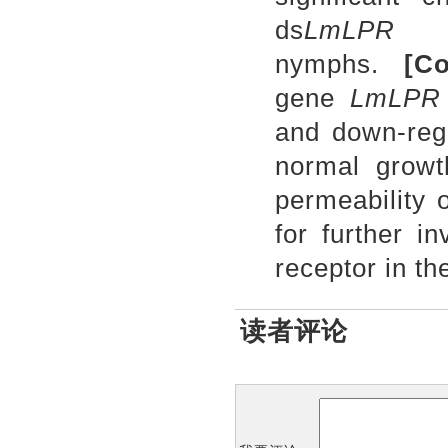
ds
LmLPR
nymphs.
[
Co
gene
LmLP
and down-regu
normal growt
permeability 
for further in
receptor in the
读者评论