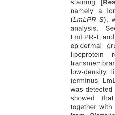
staining.
[
Res
namely a lo
(
LmLPR-S
), 
analysis. S
LmLPR-L and 
epidermal gr
lipoprotei
transmembra
low-density 
terminus, Lm
was detected 
showed tha
together wit