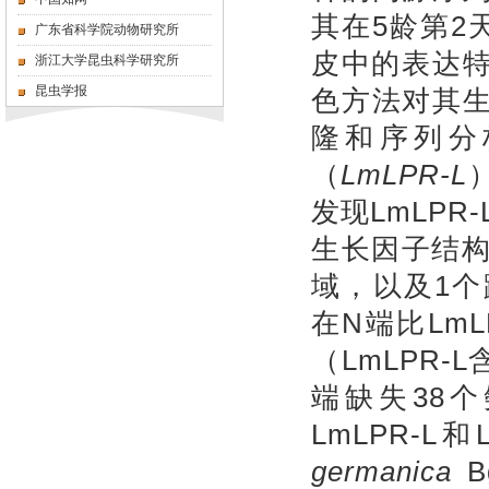
其在5龄第2
广东省科学院动物研究所
皮中的表达特
浙江大学昆虫科学研究所
昆虫学报
色方法对其
隆和序列分
（
LmLPR-L
发现LmLPR
生长因子结构
域，以及1个跨
在N端比Lm
（LmLPR-
端缺失38
LmLPR-L
germanica