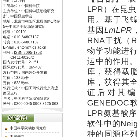
刊期：双月刊
主管单位：
中国科学院
LPR）在昆
主办单位：
中国科学院动物研究
所，中国昆虫学会
用。基于飞
地址：
北京市朝阳区北辰西路1号院
5号中国科学院动物研究所
基因
LmLPR
邮编：
100101
电话：
010-64807137
RNA干扰（RN
传真：
010-64807137
E-Mail：
entom@ioz.ac.cn
物学功能进
刊号：
ISSN
2095-1353
CN
11-6020/Q
运中的作用
国内发行代号：
2-151
国际发行代号：
BM-407
库，获得载
发行范围：国内外公开发布
定价：
138
元/册
库，获得其全
定价：
828
元/年
银行汇款：中国工商银行北京海淀
证后对其
西区支行
户名：中国科学院动物研究所
GENEDOC
帐号：0200 0045 0908 8125 063
LPR氨基酸序
软件中的Neig
中国科学院动物研究所
种的同源序列
中国知网