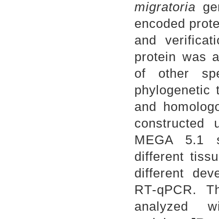
migratoria
gen
encoded prote
and verifica
protein was 
of other s
phylogenetic 
and homologo
constructed 
MEGA 5.1 so
different tis
different de
RT-qPCR. Th
analyzed w