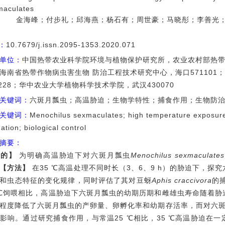
maculates
金海峰；付步礼；邱海燕；杨石有；周世豪；马晓彤；李善光；
I：
10.7679/j.issn.2095-1353.2020.071
单位：
中国热带农业科学院环境与植物保护研究所，农业农村部热
海南省热带作物病虫害生物 防治工程技术研究中心，海口571101
0228；华中农业大学植物科学技术学院，武汉430070
关键词：
六斑月瓢虫；高温胁迫；生物学特性；捕食作用；生物防
关键词：
Menochilus sexmaculates; high temperature exposure; 
ation; biological control
摘要：
目的】
为明确高温胁迫下对六斑月瓢虫
Menochilus sexmaculates
【方法】
在35 ℃高温处理不同时长（3、6、9 h）的胁迫下，探
和虫态特征的变化规律，同时评估了其对豆蚜
Aphis craccivora
的
 ℃饲喂相比，高温胁迫下六斑月瓢虫的幼期历期和雌雄虫寿命随着
程度降低了六斑月瓢虫的产卵量、卵孵化率和幼期存活率，而对六斑
影响。通过研究捕食作用，与常温25 ℃相比，35 ℃高温胁迫在