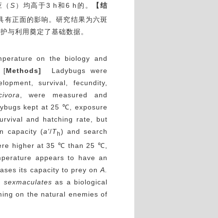
应（
S
）均高于3 h和6 h的。
【结
具有正面的影响。研究结果为六斑
保护与利用奠定了基础数据。
emperature on the biology and
 [
Methods]
Ladybugs were
pment, survival, fecundity,
ivora
, were measured and
dybugs kept at 25 ℃, exposure
rvival and hatching rate, but
n capacity (
a'
/
T
) and search
h
re higher at 35 ℃ than 25 ℃,
erature appears to have an
ases its capacity to prey on
A.
. sexmaculates
as a biological
ming on the natural enemies of