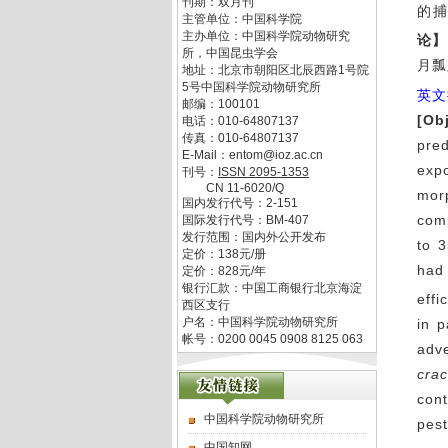
刊期：双月刊
的捕
主管单位：
中国科学院
主办单位：
中国科学院动物研究
论】
所，中国昆虫学会
月瓢
地址：
北京市朝阳区北辰西路1号院
5号中国科学院动物研究所
英文
邮编：
100101
[Ob
电话：
010-64807137
传真：
010-64807137
pre
E-Mail：
entom@ioz.ac.cn
exp
刊号：
ISSN
2095-1353
CN
11-6020/Q
mor
国内发行代号：
2-151
com
国际发行代号：
BM-407
发行范围：国内外公开发布
to 3
定价：
138
元/册
had 
定价：
828
元/年
银行汇款：中国工商银行北京海淀
effi
西区支行
户名：中国科学院动物研究所
in 
帐号：0200 0045 0908 8125 063
adv
crac
cont
中国科学院动物研究所
pest
中国知网