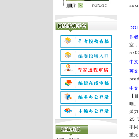
sex
DO
作者
室，
57
中文
英文
pred
中文
【
响。
殖力
25
不同
重无