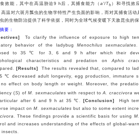
食效能，其中在高温胁迫9 h后，其捕食能力（
a'
/
T
）和寻找效
h
高温对六斑月瓢虫的生物学特性产生负面的影响，而对其捕食活动
虫的生物防治提供了科学依据，同时为全球气候变暖下天敌昆虫的
摘要：
jectives]
To clarify the influence of exposure to high t
datory behavior of the ladybug
Menochilus sexmaculates
.
osed to 35 ℃ for 3, 6 and 9 h after which their develo
phological characteristics and predation on
Aphis cracc
pared.
[Results]
The results revealed that, compared to la
5 ℃ decreased adult longevity, egg production, immature su
no effect on body length or weight. Moreover, the predatio
ciency (
S
) of
M. sexmaculates
with respect to
A. craccivora
we
particular after 6 and 9 h at 35 ℃.
[Conclusion]
High temp
erse impact on
M. sexmaculates
but also to some extent incre
civora
. These findings provide a scientific basis for using
M
rol and increases understanding of the effects of global-war
 insects.