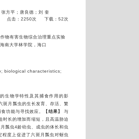
张方平；唐良德；刘 奎
点击：2250次
下载：52次
带作物有害生物综合治理重点实验
；海南大学林学院，海口
治
biological characteristics;
的生物学特性及其捕食作用的影
究六斑月瓢虫的生长发育、存活、繁
捕食功能与寻找效应。
【结果】
与
胁迫时长的增加而缩短，且高温胁迫
月瓢虫4龄幼虫、成虫的体长和虫
一定程度上促进了六斑月瓢虫对蚜虫