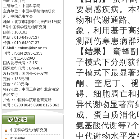
刊期：双月刊
主管单位：
中国科学院
要易感疾病。本
主办单位：
中国科学院动物研究
所，中国昆虫学会
物和代谢通路。
地址：
北京市朝阳区北辰西路1号院
5号中国科学院动物研究所
象，利用基于高
邮编：
100101
电话：
010-64807137
测副伤寒患病群
传真：
010-64807137
E-Mail：
entom@ioz.ac.cn
【结果】
蜜蜂副
刊号：
ISSN
2095-1353
CN
11-6020/Q
子模式下分别获得
国内发行代号：
2-151
国际发行代号：
BM-407
子模式下最显著
发行范围：国内外公开发布
定价：
138
元/册
酮、奎尼丁、
定价：
828
元/年
银行汇款：中国工商银行北京海淀
碍、细胞凋亡和
西区支行
户名：中国科学院动物研究所
异代谢物显著富集
帐号：0200 0045 0908 8125 063
成、蛋白质消化
氨基酸代谢等7
中国科学院动物研究所
中代谢物水平发
中国知网