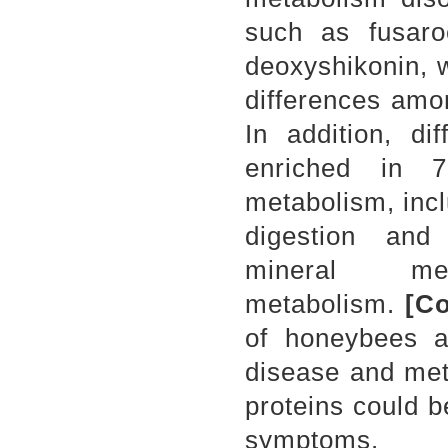
such as fusaro
deoxyshikonin, w
differences amo
In addition, dif
enriched in 
metabolism, inc
digestion and 
mineral m
metabolism.
[Co
of honeybees ar
disease and met
proteins could 
symptoms.