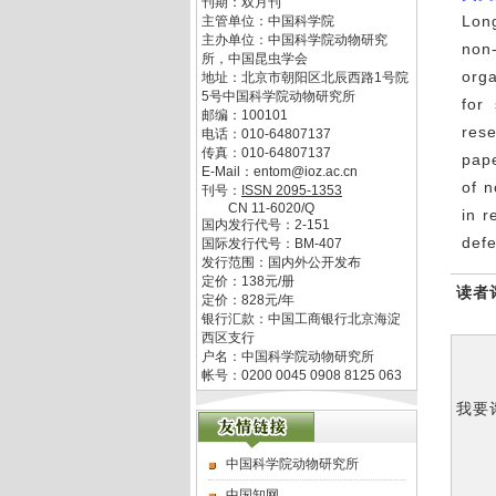
刊期：双月刊
Lon
主管单位：
中国科学院
主办单位：
中国科学院动物研究
non
所，中国昆虫学会
org
地址：
北京市朝阳区北辰西路1号院
5号中国科学院动物研究所
for
邮编：
100101
rese
电话：
010-64807137
传真：
010-64807137
pape
E-Mail：
entom@ioz.ac.cn
of 
刊号：
ISSN
2095-1353
CN
11-6020/Q
in r
国内发行代号：
2-151
defe
国际发行代号：
BM-407
发行范围：国内外公开发布
定价：
138
元/册
读者
定价：
828
元/年
银行汇款：中国工商银行北京海淀
西区支行
户名：中国科学院动物研究所
帐号：0200 0045 0908 8125 063
我要
中国科学院动物研究所
中国知网