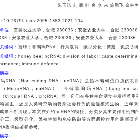
朱玉洁 刘 鹏 叶 良 李 来 施腾飞 余林
I：
10.7679/j.issn.2095-1353.2021.104
单位：
安徽农业大学，合肥 230036；安徽农业大学，合肥 2300
0036；安徽农业大学，合肥 230036；安徽农业大学，合肥 230036
关键词：
蜜蜂；非编码RNA；行为发育；级型分化；繁殖；免疫防
关键词：
honey bee; ncRNA; division of labor; caste determina
formance; immune defence
摘要：
码RNA（Non-coding RNA，ncRNA）是指不编码蛋白质
A（MicroRNA，miRNA）、长链非编码RNA（Long non-co
A（Circular RNA，circRNA）等，它们在各种生命活动中发
粉昆虫，还是人类研究动物复杂社会行为的最佳模式生物。近年来，
成果不断涌现，本文在介绍ncRNA的特征、分类及其主要作用机制的
动分工、级型分化、繁殖性能和免疫防御等方面调控作用的最新研
RNA提供借鉴和参考。
摘要：