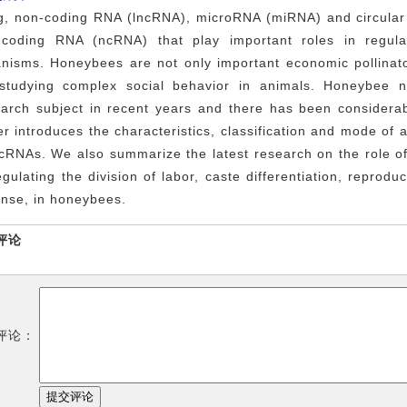
g, non-coding RNA (lncRNA), microRNA (miRNA) and circular
-coding RNA (ncRNA) that play important roles in regulati
anisms. Honeybees are not only important economic pollinat
 studying complex social behavior in animals. Honeybee
arch subject in recent years and there has been considerabl
r introduces the characteristics, classification and mode of 
ncRNAs. We also summarize the latest research on the role 
egulating the division of labor, caste differentiation, repro
nse, in honeybees.
评论
评论：