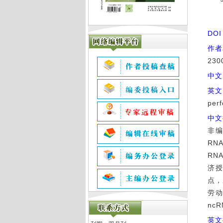
DO
作者
23
中文
英文
per
中文
非编
RN
RN
济授
点，
劳
nc
英文