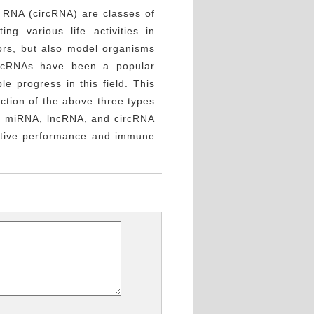
 RNA (circRNA) are classes of
ng various life activities in
ors, but also model organisms
 ncRNAs have been a popular
e progress in this field. This
action of the above three types
of miRNA, lncRNA, and circRNA
ductive performance and immune