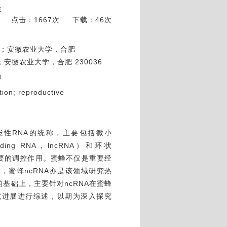
生
点击：1667次
下载：46次
36；安徽农业大学，合肥
；安徽农业大学，合肥 230036
御
tion; reproductive
的功能性RNA的统称，主要包括微小
ding RNA，lncRNA）和环状
挥着重要的调控作用。蜜蜂不仅是重要经
蜜蜂ncRNA亦是该领域研究热
基础上，主要针对ncRNA在蜜蜂
究进展进行综述，以期为深入探究