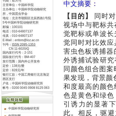
刊期：双月刊
中文摘要：
主管单位：
中国科学院
主办单位：
中国科学院动物研究
所，中国昆虫学会
【目的】
同时对
地址：
北京市朝阳区北辰西路1号院
5号中国科学院动物研究所
视场中与靶标共
邮编：
100101
电话：
010-64807137
觉靶标或单波长
传真：
010-64807137
E-Mail：
entom@ioz.ac.cn
觉同时对比效应
刊号：
ISSN
2095-1353
CN
11-6020/Q
害虫色板诱捕器
国内发行代号：
2-151
国际发行代号：
BM-407
外诱捕试验研究
发行范围：国内外公开发布
定价：
138
元/册
同颜色组合图案
定价：
828
元/年
银行汇款：中国工商银行北京海淀
果发现
，背景颜
西区支行
户名：中国科学院动物研究所
和度最高的颜色
帐号：0200 0045 0908 8125 063
色是黄色和绿色
引诱力的显著
中国科学院动物研究所
此。相反，
驱避
中国知网