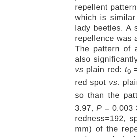
repellent patter
which is simila
lady beetles. A 
repellence was a
The pattern of 
also significant
vs
plain red:
t
9
red spot
vs.
pla
so than the pat
3.97,
P
= 0.003 
redness=192, sp
mm) of the repe