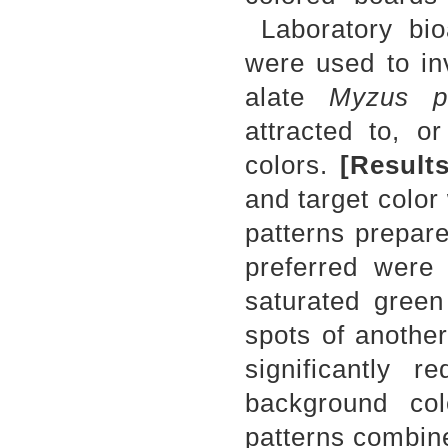
Laboratory bi
were used to in
alate
Myzus p
attracted to, o
colors.
[Results
and target color
patterns prepare
preferred were
saturated gree
spots of anothe
significantly r
background co
patterns combin