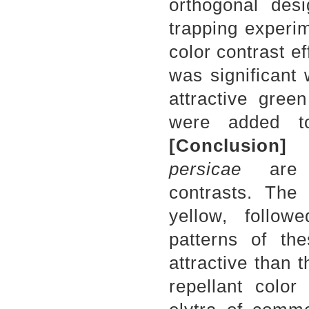
orthogonal desi
trapping experi
color contrast e
was significant
attractive gree
were added to
[Conclusion
persicae
are a
contrasts. The 
yellow, follow
patterns of the
attractive than 
repellant color