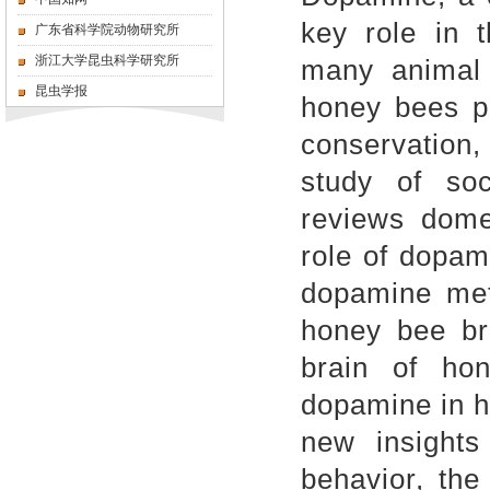
key role in 
广东省科学院动物研究所
浙江大学昆虫科学研究所
many animal t
昆虫学报
honey bees pl
conservation
study of soc
reviews domes
role of dopam
dopamine met
honey bee bra
brain of ho
dopamine in h
new insights
behavior, the