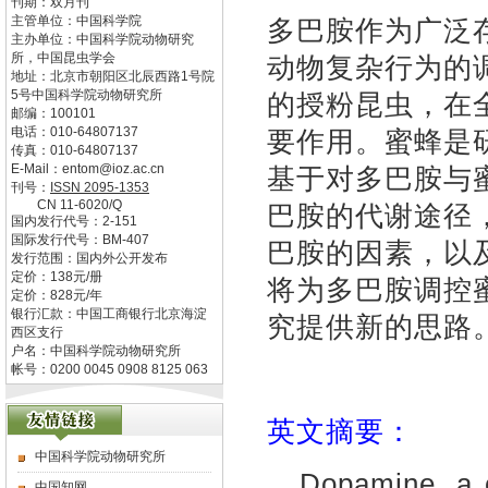
刊期：双月刊
主管单位：
中国科学院
多巴胺作为广泛
主办单位：
中国科学院动物研究
所，中国昆虫学会
动物复杂行为的
地址：
北京市朝阳区北辰西路1号院
5号中国科学院动物研究所
的授粉昆虫，在
邮编：
100101
电话：
010-64807137
要作用。蜜蜂是
传真：
010-64807137
E-Mail：
entom@ioz.ac.cn
基于对多巴胺与
刊号：
ISSN
2095-1353
CN
11-6020/Q
巴胺的代谢途径
国内发行代号：
2-151
国际发行代号：
BM-407
巴胺的因素，以
发行范围：国内外公开发布
定价：
138
元/册
将为多巴胺调控
定价：
828
元/年
银行汇款：中国工商银行北京海淀
究提供新的思路
西区支行
户名：中国科学院动物研究所
帐号：0200 0045 0908 8125 063
英文摘要：
中国科学院动物研究所
Dopamine, a c
中国知网