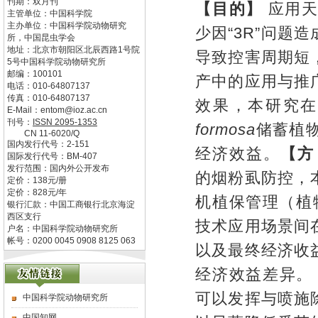
刊期：双月刊
【目的】
应用
主管单位：
中国科学院
主办单位：
中国科学院动物研究
少因
“3R”
问题造
所，中国昆虫学会
地址：
北京市朝阳区北辰西路1号院
导致控害周期短
5号中国科学院动物研究所
邮编：
100101
产中的应用与推
电话：
010-64807137
传真：
010-64807137
效果，本研究
E-Mail：
entom@ioz.ac.cn
刊号：
ISSN
2095-1353
formosa
储蓄植
CN
11-6020/Q
国内发行代号：
2-151
经济效益。
【方
国际发行代号：
BM-407
发行范围：国内外公开发布
的烟粉虱防控，
定价：
138
元/册
定价：
828
元/年
机植保管理（植
银行汇款：中国工商银行北京海淀
西区支行
技术应用场景间
户名：中国科学院动物研究所
帐号：0200 0045 0908 8125 063
以及最终经济收
经济效益差异。
可以发挥与喷施
中国科学院动物研究所
中国知网