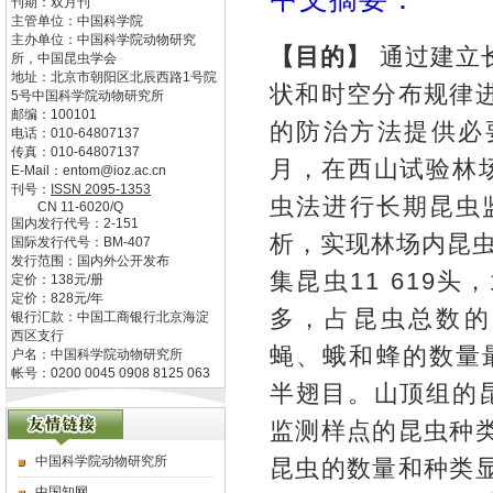
刊期：双月刊
主管单位：
中国科学院
主办单位：
中国科学院动物研究
【目的】
通过建立
所，中国昆虫学会
地址：
北京市朝阳区北辰西路1号院
状和时空分布规律
5号中国科学院动物研究所
邮编：
100101
的防治方法提供必
电话：
010-64807137
传真：
010-64807137
月，在西山试验林
E-Mail：
entom@ioz.ac.cn
刊号：
ISSN
2095-1353
虫法进行长期昆虫
CN
11-6020/Q
国内发行代号：
2-151
析，实现林场内昆
国际发行代号：
BM-407
发行范围：国内外公开发布
集昆虫11 619
定价：
138
元/册
定价：
828
元/年
多，占昆虫总数的5
银行汇款：中国工商银行北京海淀
西区支行
蝇、蛾和蜂的数量
户名：中国科学院动物研究所
帐号：0200 0045 0908 8125 063
半翅目。山顶组的
监测样点的昆虫种
中国科学院动物研究所
昆虫的数量和种类
中国知网