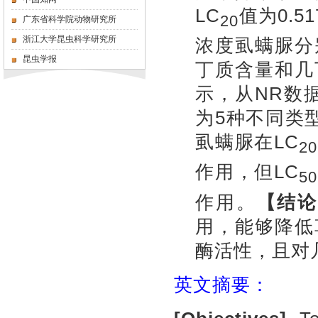
LC
值为0.51
20
广东省科学院动物研究所
浙江大学昆虫科学研究所
浓度虱螨脲分别
昆虫学报
丁质含量和几
示，从NR数
为5种不同类
虱螨脲在LC
20
作用，但LC
50
作用。
【结论
用，能够降低
酶活性，且对
英文摘要：