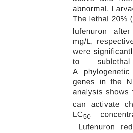
abnormal. Larva
The lethal 20% 
lufenuron aft
mg/L
, respectiv
were significan
to subleth
A phylogeneti
genes
in
the 
analysis show
s
can activate c
LC
concentr
5
0
Lufenuron red