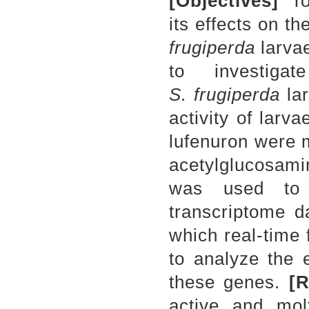
[
Objectives
]
To
its effects on 
frugiperda
larva
to investiga
S
.
frugiperda
lar
activity of larv
lufenuron were 
acetylglucosami
was used to 
transcriptome d
which real-time
to analyze the 
these genes.
[R
active and mol