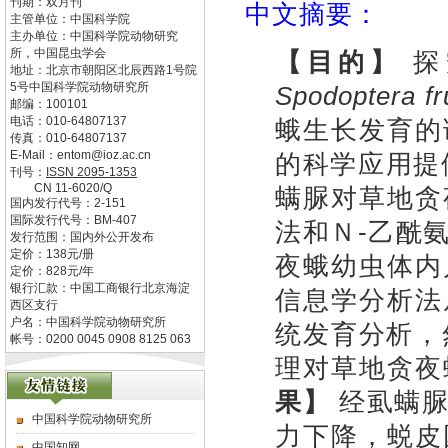
刊期：双月刊
中文摘要：
主管单位：
中国科学院
主办单位：
中国科学院动物研究
所，中国昆虫学会
【目的】
探
地址：
北京市朝阳区北辰西路1号院
5号中国科学院动物研究所
Spodoptera fr
邮编：
100101
电话：
010-64807137
蛾生长发育的
传真：
010-64807137
E-Mail：
entom@ioz.ac.cn
的科学应用提
刊号：
ISSN
2095-1353
CN
11-6020/Q
螨脲对草地贪
国内发行代号：
2-151
国际发行代号：
BM-407
法和Ｎ-乙酰
发行范围：国内外公开发布
定价：
138
元/册
夜蛾幼虫体内
定价：
828
元/年
银行汇款：中国工商银行北京海淀
信息学分析法
西区支行
户名：中国科学院动物研究所
统发育分析，
帐号：0200 0045 0908 8125 063
理对草地贪夜
果】
经虱螨
中国科学院动物研究所
力下降，蜕皮
中国知网