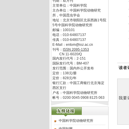
刊期：双月刊
主管单位：
中国科学院
主办单位：
中国科学院动物研究
所，中国昆虫学会
地址：
北京市朝阳区北辰西路1号院
5号中国科学院动物研究所
邮编：
100101
电话：
010-64807137
传真：
010-64807137
E-Mail：
entom@ioz.ac.cn
刊号：
ISSN
2095-1353
CN
11-6020/Q
国内发行代号：
2-151
国际发行代号：
BM-407
读者
发行范围：国内外公开发布
定价：
138
元/册
定价：
828
元/年
银行汇款：中国工商银行北京海淀
西区支行
户名：中国科学院动物研究所
帐号：0200 0045 0908 8125 063
我要
中国科学院动物研究所
中国知网