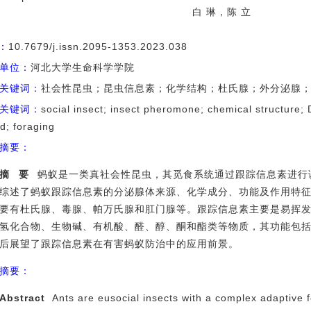
白 琳，陈 立
I：
10.7679/j.issn.2095-1353.2023.038
单位：
河北大学生命科学学院
关键词：
社会性昆虫；昆虫信息素；化学结构；杜氏腺；外分泌腺
关键词：
social insect; insect pheromone; chemical structure; 
d; foraging
摘要：
摘
要
蚂蚁是一类真社会性昆虫，其觅食系统通过跟踪信息素进行
综述了蚂蚁跟踪信息素的分泌腺体来源、化学成分、功能及作用特
要有杜氏腺、毒腺、帕万氏腺和肛门腺等。跟踪信息素主要是易挥
氢化合物、生物碱、有机酸、醛、醇、酮和酯类等物质，其功能包
后展望了跟踪信息素在有害蚂蚁防治中的应用前景。
摘要：
Abstract
Ants are eusocial insects with a complex adaptive 