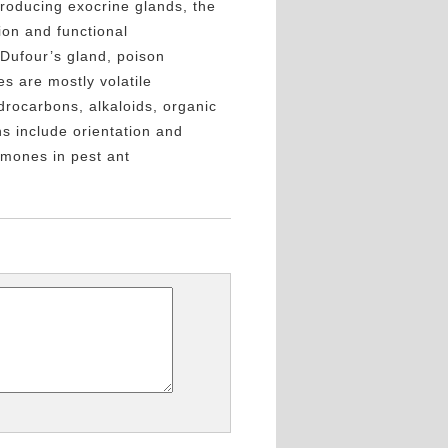
oducing exocrine glands, the
ion and functional
 Dufour’s gland, poison
s are mostly volatile
drocarbons, alkaloids, organic
ns include orientation and
romones in pest ant