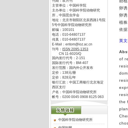
刊期：双月刊
助植
主管单位：
中国科学院
卵诱
主办单位：
中国科学院动物研究
卵诱
所，中国昆虫学会
地址：
北京市朝阳区北辰西路1号院
植株
5号中国科学院动物研究所
依据
邮编：
100101
电话：
010-64807137
传真：
010-64807137
英文
E-Mail：
entom@ioz.ac.cn
刊号：
ISSN
2095-1353
Abs
CN
11-6020/Q
国内发行代号：
2-151
of r
国际发行代号：
BM-407
resi
发行范围：国内外公开发布
定价：
138
元/册
dome
定价：
828
元/年
resi
银行汇款：中国工商银行北京海淀
西区支行
expr
户名：中国科学院动物研究所
res
帐号：0200 0045 0908 8125 063
the 
pla
Chem
中国科学院动物研究所
cho
中国知网