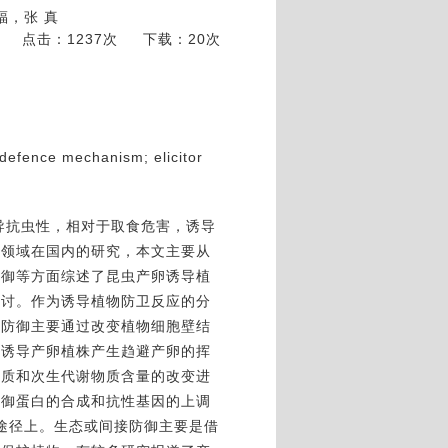
福，张 真
点击：1237次
下载：20次
; defence mechanism; elicitor
导抗虫性，相对于取食危害，诱导
该领域在国内的研究，本文主要从
防御等方面综述了昆虫产卵诱导植
探讨。作为诱导植物防卫反应的分
构防御主要通过改变植物细胞壁结
过诱导产卵植株产生趋避产卵的挥
物质和次生代谢物质含量的改变进
防御蛋白的合成和抗性基因的上调
导途径上。生态或间接防御主要是借