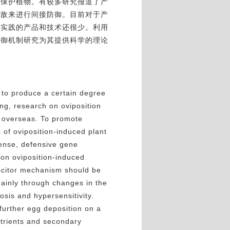
来保护植物。有较多研究报道了产
天敌来进行间接防御。目前对于产
治实践的产品和技术还很少。利用
防御机制研究为其提供科学的理论
 to produce a certain degree
ing, research on oviposition
om overseas.
To promote
 of oviposition-induced plant
efense, defensive gene
h
on
oviposition
-
induced
icitor mechanism should be
ainly through changes in the
osis and hypersensitivity.
further egg deposition
on a
utrients and secondary