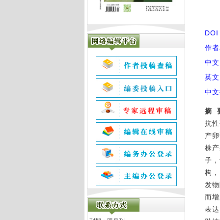
DO
作者
中文
英文
中文
摘
抗性
产卵
株产
子，
构，
发物
而增
表达