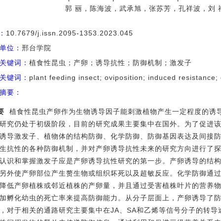
郭 丽，陈海波，武承旭，张苏芳，孔祥波，刘 
I：
10.7679/j.issn.2095-1353.2023.045
单位：
邢台学院
关键词：
植食性昆虫；产卵；诱导抗性；防御机制；激发子
关键词：
plant feeding insect; oviposition; induced resistance
摘要：
要
植食性昆虫产卵作为生物诱导因子能刺激植物产生一定程度的诱
研究仍处于初级阶段，目前的研究成果主要集中在国外。为了促进
诱导激发子、植物体的结构防御、化学防御、防御基因表达及间接
生抗性的各种防御机制，并对产卵诱导抗性未来的研究方向进行了
认识和掌握激发子应是产卵诱导抗性研究的第一步。产卵诱导的结
另外使产卵部位产生赘生物或组织坏死以及超敏反应。化学防御通
降低产卵植株或邻近植株的产卵量，并且通过受害植株叶片的营养
加孵化幼虫的死亡率来提高防御能力。从分子层面上，产卵诱导了
，对于相关的通路研究主要集中在JA、SA和乙烯等信号分子的转