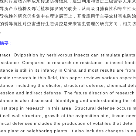
株间挥发物的释放来传递防御信息，通过利用和促进三级营养关系
导所产卵植株及邻近植株挥发物的改变，从而吸引捕食性和寄生性
导抗性的研究仍多集中在理论层面上，开发应用于主要农林害虫防
的诱导抗性对虫害进行生态调控是未来害虫管理的研究方向，相关
。
摘要：
tract
Oviposition by
herbivorous
insects can stimulate plants
esistance.
Compared
to research on resistance to insect feed
stance is still in its infancy in China and most results are fr
stic research in this field,
this paper reviews various aspects
stance, including the elicitor, structural defense, chemical d
ession and indirect defense
.
The future direction of researc
istance
is
also discussed
.
Identifying and
understanding the el
first step in research in this area
.
Structural defense occurs m
nt
cell wall structure
,
growth of the oviposition site, tissue necr
ical defenses includes the production of
volatiles
that deter
sen
plant or neighboring plant
s
. It also
includes changes in n