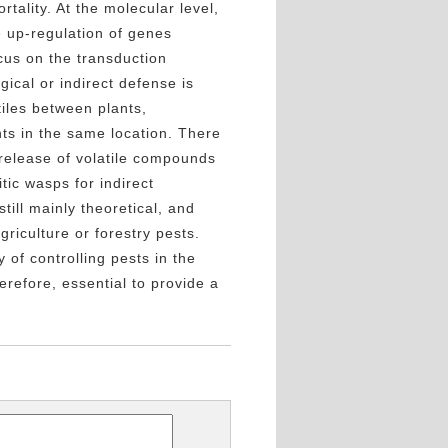
rtality. At the molecular level,
e up-regulation of genes
cus on the transduction
ical or indirect defense is
tiles between plants,
ants in the same location.
T
here
release of volatile compounds
tic wasps for indirect
till mainly theoretical, and
griculture or forestry pests.
 of controlling pests in the
erefore, essential to provide a