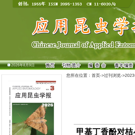
2026年8月9日
您所在位置：
首页
->
过刊浏览
->
202
甲基丁香酚对桔