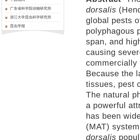
dorsalis
(Hende
广东省科学院动物研究所
浙江大学昆虫科学研究所
global pests of
昆虫学报
polyphagous p
span, and high
causing seve
commercially 
Because the la
tissues, pest 
The natural p
a powerful att
has been wide
(MAT) systems
dorsalis
popul