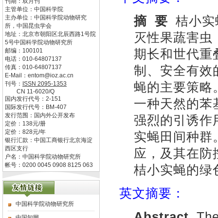
刊期：双月刊
主管单位：
中国科学院
摘
要
桔小实
主办单位：
中国科学院动物研究
所，中国昆虫学会
灭性果蔬害虫
地址：
北京市朝阳区北辰西路1号院
5号中国科学院动物研究所
期长和世代重
邮编：
100101
电话：
010-64807137
制、安全有效
传真：
010-64807137
E-Mail：
entom@ioz.ac.cn
蝇的主要策略。甲
刊号：
ISSN
2095-1353
CN
11-6020/Q
国内发行代号：
2-151
一种天然的苯
国际发行代号：
BM-407
发行范围：国内外公开发布
强烈的引诱作
定价：
138
元/册
定价：
828
元/年
实蝇田间种群
银行汇款：中国工商银行北京海淀
西区支行
应，及其在防
户名：中国科学院动物研究所
帐号：0200 0045 0908 8125 063
桔小实蝇的绿
英文摘要：
中国科学院动物研究所
Abstract
The
中国知网