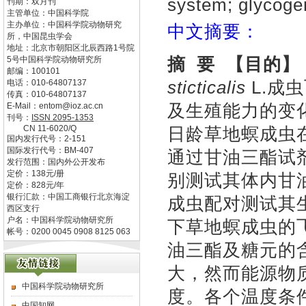
system; glycogen;
刊期：双月刊
主管单位：
中国科学院
主办单位：
中国科学院动物研究
中文摘要：
所，中国昆虫学会
地址：
北京市朝阳区北辰西路1号院
摘
要
【目的】
5号中国科学院动物研究所
邮编：
100101
sticticalis
L.成
电话：
010-64807137
传真：
010-64807137
及生殖能力的变
E-Mail：
entom@ioz.ac.cn
刊号：
ISSN
2095-1353
CN
11-6020/Q
日龄草地螟成虫在
国内发行代号：
2-151
国际发行代号：
BM-407
通过甘油三酯试
发行范围：国内外公开发布
定价：
138
元/册
别测试其体内甘
定价：
828
元/年
银行汇款：中国工商银行北京海淀
成虫配对测试其
西区支行
户名：中国科学院动物研究所
下草地螟成虫的
帐号：0200 0045 0908 8125 063
油三酯及糖元的
大，然而能源物
中国科学院动物研究所
度。各个温度条
中国知网