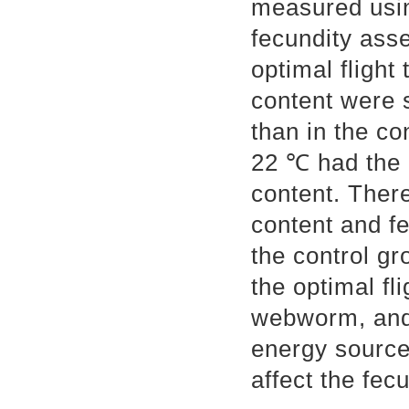
measured usin
fecundity ass
optimal flight
content were s
than in the co
22 ℃ had the 
content. There
content and f
the control g
the optimal fl
webworm, and 
energy source f
affect the fec