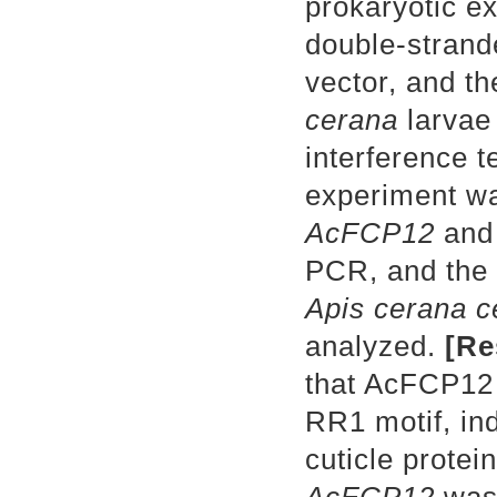
prokaryotic e
double-strand
vector, and t
cerana
larvae
interference 
experiment wa
AcFCP12
and
PCR, and the 
Apis cerana c
analyzed.
[
Re
that AcFCP12 
RR1 motif, ind
cuticle prote