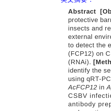
Abstract
[
Ob
protective bar
insects and r
external envi
to detect the e
(FCP12) on CS
(RNAi)
.
[
Met
identify the 
using qRT-PCR 
AcFCP12
in
A
CSBV infecti
antibody pre