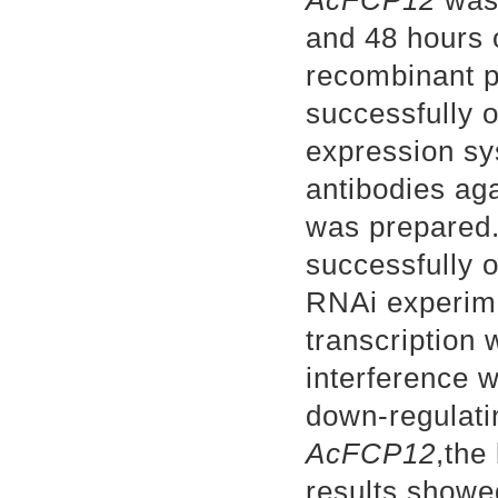
AcFCP12
was 
and 48 hours 
recombinant 
successfully 
expression
sy
antibodies
ag
was prepared
successfully 
RNAi experim
transcription
w
interference 
down-regulati
AcFCP12
,the
results showe