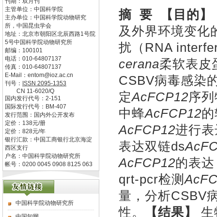
刊期：双月刊
主管单位：
中国科学院
摘
要
【目的】
主办单位：
中国科学院动物研究
所，中国昆虫学会
及外界环境变化
地址：
北京市朝阳区北辰西路1号院
5号中国科学院动物研究所
扰
（RNA interfe
邮编：
100101
电话：
010-64807137
cerana
柔软表皮
传真：
010-64807137
E-Mail：
entom@ioz.ac.cn
CSBV
病毒感染
刊号：
ISSN
2095-1353
CN
11-6020/Q
定
AcFCP12
序列
国内发行代号：
2-151
国际发行代号：
BM-407
中蜂
AcFCP12
的
发行范围：国内外公开发布
定价：
138
元/册
AcFCP12
进行表
定价：
828
元/年
银行汇款：中国工商银行北京海淀
表达双链
ds
AcF
西区支行
户名：中国科学院动物研究所
AcFCP12
的表达
帐号：0200 0045 0908 8125 063
q
rt-pcr
检测
AcFC
量，分析
CSBV
中国科学院动物研究所
性。
【结果】
生
中国知网