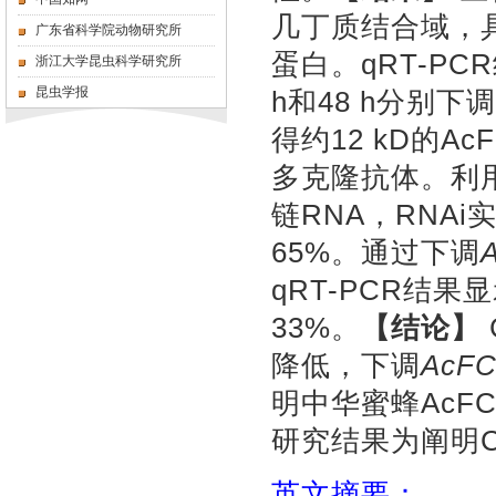
几丁质结合域，
广东省科学院动物研究所
蛋白。
qRT-PCR
浙江大学昆虫科学研究所
昆虫学报
h
和
48 h
分别下调
得约
12 kD
的
Ac
多克隆抗体。利
链
RNA
，
RNAi
65
%
。通过下调
qRT-PCR
结果显
33
%
。
【结论】
降低，下调
AcFC
明中华蜜蜂
AcFC
研究结果为阐明
英文摘要：