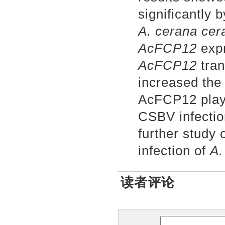
significantly 
A. cerana cer
AcFCP12
expr
AcFCP12
tran
increased
the
AcFCP12 plays
CSBV infection
further study
infection of
A.
读者评论