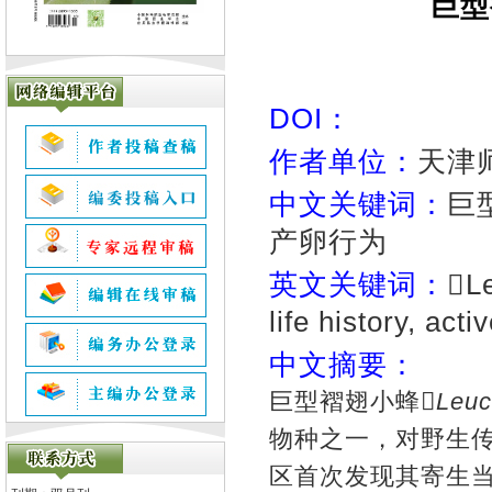
巨型
DOI：
作者单位：
天津
中文关键词：
巨
产卵行为
英文关键词：
Le
life history, act
中文摘要：
巨型褶翅小蜂
Leuc
物种之一，对野生
区首次发现其寄生