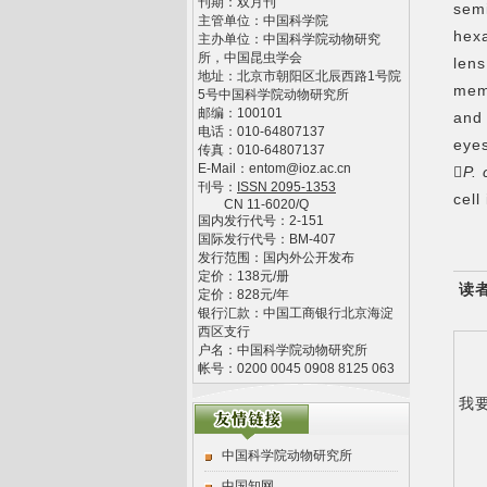
刊期：双月刊
semi
主管单位：
中国科学院
hexa
主办单位：
中国科学院动物研究
所，中国昆虫学会
lens
地址：
北京市朝阳区北辰西路1号院
mem
5号中国科学院动物研究所
邮编：
100101
an
d
电话：
010-64807137
eye
传真：
010-64807137
E-Mail：
entom@ioz.ac.cn

P.
刊号：
ISSN
2095-1353
cell
CN
11-6020/Q
国内发行代号：
2-151
国际发行代号：
BM-407
发行范围：国内外公开发布
定价：
138
元/册
读
定价：
828
元/年
银行汇款：中国工商银行北京海淀
西区支行
户名：中国科学院动物研究所
帐号：0200 0045 0908 8125 063
我
中国科学院动物研究所
中国知网