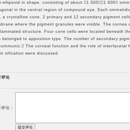
-ellipsoid in shape, consisting of about 1 500～1
600 ommat
gonal in the central region of c
ompou
nd eye. Each ommatidiu
, a crystalline cone, 2 prima
r
y and 12 secondary pigment cell
brane where the pi
gment granules were visible. The cornea co
 lamina
ted structure. Four cone cells were located beneath 
s
belonged to apposition type. The number of secondary pigme
 communis
. The corneal function and the role of interface
tal
 in sification were discussed.
者评论
要评论：