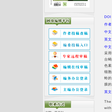
DO
作者
中文
英文
中文
采用
台蝎
色素
细胞
蛉的
膜的
英文
The 
with