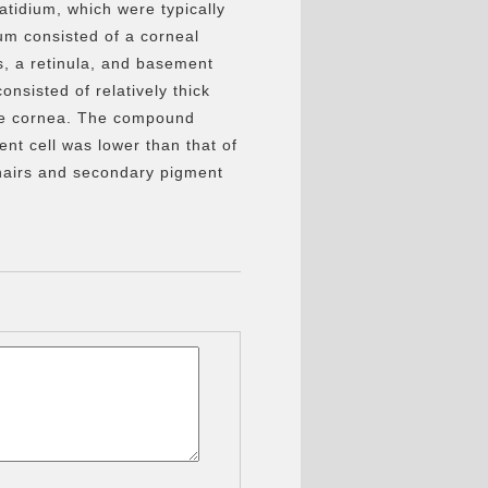
idium, which were typically
m consisted of a corneal
s, a retinula, and basement
nsisted of relatively thick
the cornea. The compound
nt cell was lower t
han that of
 hairs and secondary pigment