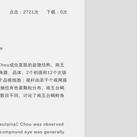
点击：2721次
下载：0次
ra
 Chou成虫复眼的超微结构。南五
由角膜、晶体、2个初级和12个次级
个晶锥细胞；视杆由若干个视网膜
两侧也有色素颗粒分布。南五台蝎
胞数目不同。讨论了南五台蝎蛉角
wutaina
 Chou
was observed
 co
mpound
eye was generally