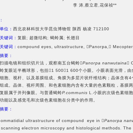
李 涛,蔡立君,花保祯**
I：
单位：
西北农林科技大学昆虫博物馆 陕西 杨凌 712100
关键词：
复眼; 超微结构; 蝎蛉属; 长翅目
关键词：
compound eyes, ultrastructure, Panorpa, Mecopte
摘要：
扫描电镜和组织切片法，观察南五台蝎蛉
Panorpa nanwutaina

蛉复眼近半椭球形，包括1 500～1 600个小眼。小眼表面光滑，
细胞、视杆、以及基膜组成。角膜为多层片状纤维结构；晶体含有4
组成。晶体、视杆周围、和色素细胞内含有大量的色素颗粒，基膜
复眼属于并列像眼。与普通蝎蛉
P.communis
L.小眼的次级色素细
功能以及感觉毛和次级色素细胞在分类中的作用。
摘要：
ommatidial ultrastructure of compound eye in 
Panorpa nan
 scanning electron microscopy and histological methods. The