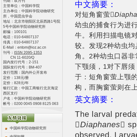
刊期：双月刊
中文摘要：
主管单位：
中国科学院
主办单位：
中国科学院动物研究
对短角窗萤

Diaph
所，中国昆虫学会
地址：
北京市朝阳区北辰西路1号院
幼虫的捕食行为进
5号中国科学院动物研究所
邮编：
100101
牛。利用扫描电镜
电话：
010-64807137
传真：
010-64807137
较。发现2种幼虫均
E-Mail：
entom@ioz.ac.cn
刊号：
ISSN
2095-1353
角。2种幼虫口器非
CN
11-6020/Q
国内发行代号：
2-151
下颚须，1对下唇须
国际发行代号：
BM-407
发行范围：国内外公开发布
于：短角窗萤上颚的
定价：
138
元/册
定价：
828
元/年
构，而胸窗萤则在
银行汇款：中国工商银行北京海淀
西区支行
英文摘要：
户名：中国科学院动物研究所
帐号：0200 0045 0908 8125 063
The larval predat

Diaphanes
sp
中国科学院动物研究所
observed. Larva
中国知网