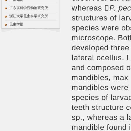
whereas 
P. pec
广东省科学院动物研究所
structures of la
浙江大学昆虫科学研究所
昆虫学报
species were ob
microscope. Bo
t
developed three
lateral ocellus.
and composed o
mandibles, max p
mandibles were s
species of larva
teeth structure 
sp., whereas a l
mandible found