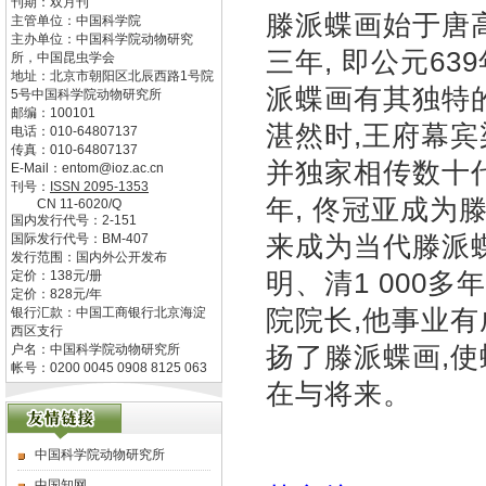
刊期：双月刊
滕派蝶画始于唐
主管单位：
中国科学院
主办单位：
中国科学院动物研究
三年, 即公元63
所，中国昆虫学会
地址：
北京市朝阳区北辰西路1号院
派蝶画有其独特
5号中国科学院动物研究所
邮编：
100101
湛然时,王府幕
电话：
010-64807137
传真：
010-64807137
并独家相传数十代
E-Mail：
entom@ioz.ac.cn
刊号：
ISSN
2095-1353
年, 佟冠亚成为
CN
11-6020/Q
国内发行代号：
2-151
来成为当代滕派
国际发行代号：
BM-407
发行范围：国内外公开发布
明、清1 000
定价：
138
元/册
定价：
828
元/年
院院长,他事业有
银行汇款：中国工商银行北京海淀
西区支行
扬了滕派蝶画,
户名：中国科学院动物研究所
帐号：0200 0045 0908 8125 063
在与将来。
中国科学院动物研究所
中国知网