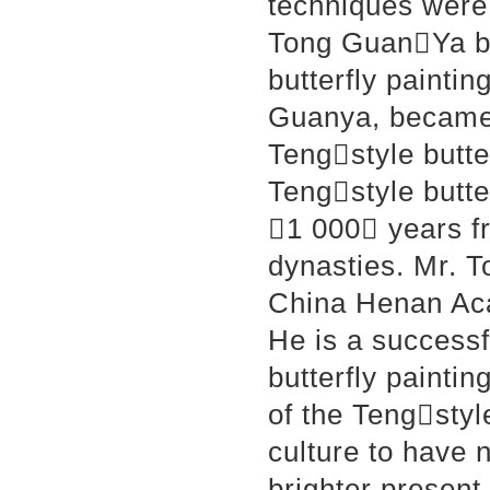
techniques were
Tong GuanYa be
butterfly painti
Guanya, became 
Tengstyle butte
Tengstyle butte
1 000 years f
dynasties. Mr. T
China Henan Aca
He is a success
butterfly painti
of the Tengstyle
culture to have n
brighter present 