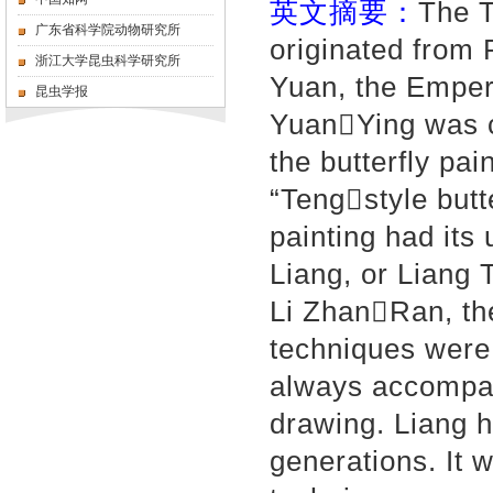
英文摘要：
The T
广东省科学院动物研究所
originated from 
浙江大学昆虫科学研究所
Yuan, the Emper
昆虫学报
YuanYing was cr
the butterfly pa
“Tengstyle butt
painting had its
Liang, or Liang 
Li ZhanRan, th
techniques were
always accompa
drawing. Liang h
generations. It 