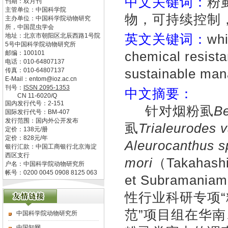
中文关键词：
粉
刊期：双月刊
主管单位：
中国科学院
物，可持续控制
主办单位：
中国科学院动物研究
所，中国昆虫学会
英文关键词：
whi
地址：
北京市朝阳区北辰西路1号院
5号中国科学院动物研究所
chemical resista
邮编：
100101
电话：
010-64807137
sustainable man
传真：
010-64807137
E-Mail：
entom@ioz.ac.cn
刊号：
ISSN
2095-1353
中文摘要：
CN
11-6020/Q
国内发行代号：
2-151
针对烟粉虱
Be
国际发行代号：
BM-407
发行范围：国内外公开发布
虱
Trialeurodes 
定价：
138
元/册
定价：
828
元/年
Aleurocanthus sp
银行汇款：中国工商银行北京海淀
西区支行
mori
（Takaha
户名：中国科学院动物研究所
帐号：0200 0045 0908 8125 063
et Subram
性行业科研专项
范”项目组在华
中国科学院动物研究所
中国知网