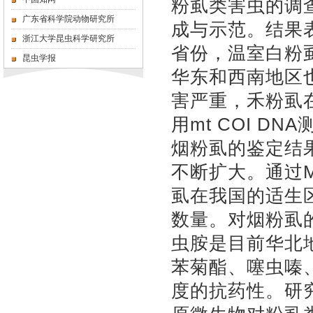
粉虱类害虫的调
广东省科学院动物研究所
成与示范。结果
浙江大学昆虫科学研究所
省份，温室白粉
昆虫学报
华东和西南地区
害严重，禾粉虱
用mt COI D
烟粉虱的鉴定结
不断扩大。通过M
虱在我国的适生
数量。对烟粉虱
虫胺是目前华北
苯菊酯、噻虫嗪
度的抗药性。研