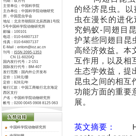
刊期：双月刊
主管单位：
中国科学院
的经济昆虫。以
主办单位：
中国科学院动物研究
所，中国昆虫学会
虫在漫长的进化
地址：
北京市朝阳区北辰西路1号院
5号中国科学院动物研究所
究蚂蚁-同翅目
邮编：
100101
电话：
010-64807137
护某些同翅目昆
传真：
010-64807137
E-Mail：
entom@ioz.ac.cn
高经济效益。本
刊号：
ISSN
2095-1353
CN
11-6020/Q
互作用，以及相
国内发行代号：
2-151
国际发行代号：
BM-407
生态学效益，提
发行范围：国内外公开发布
定价：
138
元/册
昆虫之间的相互
定价：
828
元/年
银行汇款：中国工商银行北京海淀
功能方面的重要
西区支行
户名：中国科学院动物研究所
展。
帐号：0200 0045 0908 8125 063
英文摘要：
Homo
中国科学院动物研究所
中国知网