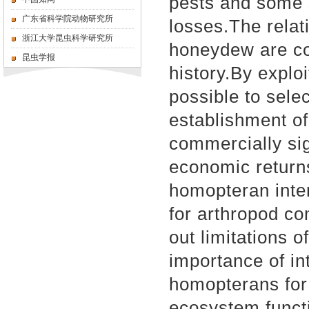
pests and some 
广东省科学院动物研究所
losses.The rela
浙江大学昆虫科学研究所
honeydew are co
昆虫学报
history.By exploi
possible to selec
establishment of
commercially sig
economic return
homopteran inte
for arthropod co
out limitations o
importance of in
homopterans for 
ecosystem functi